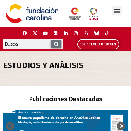
Saltar
al
contenido
La Fundación
Estudios y análisis
Cooperación y Liderazg
Red Carolina
SOLICITANTES DE BECAS
ESTUDIOS Y ANÁLISIS
Estudios y Análisis
Publicaciones Destacadas