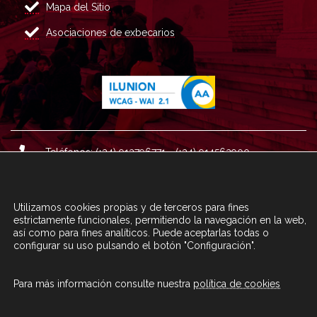
Mapa del Sitio
Asociaciones de exbecarios
Teléfonos: (+34) 913796771 - (+34) 914562900
Dirección: Plaza del Marqués de Salamanca nº 8, 4ª plan
ta, 28006 Madrid.
Utilizamos cookies propias y de terceros para fines
Correo : informacion@fundacioncarolina.es
estrictamente funcionales, permitiendo la navegación en la web,
así como para fines analíticos. Puede aceptarlas todas o
configurar su uso pulsando el botón "Configuración".
A TRAVÉS DEL FORMULARIO
CONTACTA CON FC
Para más información consulte nuestra
política de cookies
© Fundación Carolina 2020