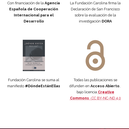
Con financiación de la
Agencia
La Fundación Carolina firma la
Española de Cooperación
Declaración de San Francisco
Internacional para el
sobre la evaluación de la
Desarrollo
investigación
DORA
Manifiesto #DóndeEstánEllas
Manifiesto #DóndeEstánEllas
Fundación Carolina se suma al
Todas las publicaciones se
manifiesto
#DóndeEstánEllas
difunden en
Acceso Abierto
,
bajo licencia
Creative
Commons ·
CC BY-NC-ND 4.0