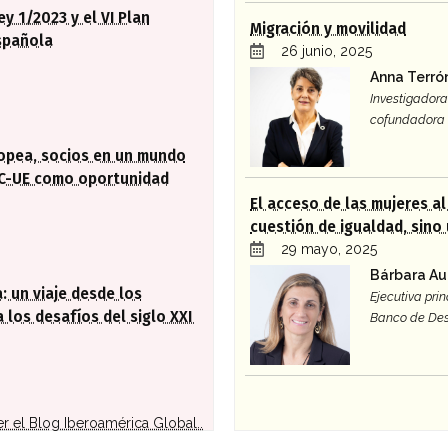
ey 1/2023 y el VI Plan
Migración y movilidad
spañola
26 junio, 2025
Anna Terró
Investigadora 
cofundadora 
ropea, socios en un mundo
AC-UE como oportunidad
El acceso de las mujeres a
cuestión de igualdad, sino
29 mayo, 2025
Bárbara Au
: un viaje desde los
Ejecutiva prin
 los desafíos del siglo XXI
Banco de Des
er el Blog Iberoamérica Global..