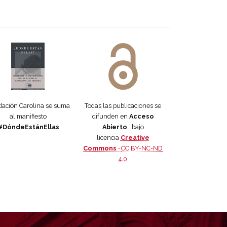
 DORA
ifiesto #DóndeEstánEllas
Manifiesto #DóndeEstánEllas
ación Carolina se suma
Todas las publicaciones se
al manifiesto
difunden en
Acceso
#DóndeEstánEllas
Abierto
, bajo
licencia
Creative
Commons ·
CC BY-NC-ND
4.0