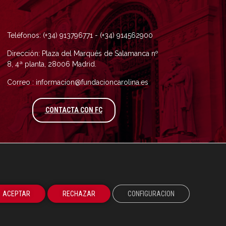
Teléfonos: (+34) 913796771 - (+34) 914562900
Dirección: Plaza del Marqués de Salamanca nº
8, 4ª planta, 28006 Madrid.
Correo : informacion@fundacioncarolina.es
A TRAVÉS DEL FORMULARIO DE CONTAC
CONTACTA CON FC
ACEPTAR
RECHAZAR
CONFIGURACION