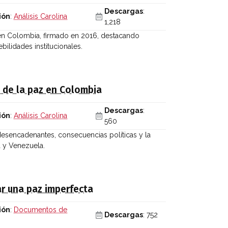
Descargas
:
ión
:
Análisis Carolina
1,218
 en Colombia, firmado en 2016, destacando
ebilidades institucionales.
o de la paz en Colombia
Descargas
:
ión
:
Análisis Carolina
560
 desencadenantes, consecuencias políticas y la
a y Venezuela.
r una paz imperfecta
ión
:
Documentos de
Descargas
: 752