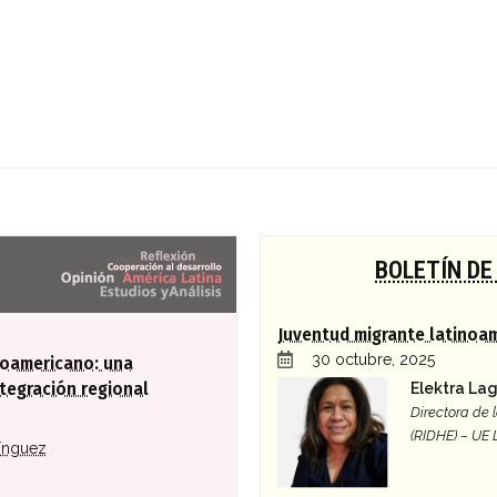
a global
BOLETÍN DE
Juventud migrante latinoa
30 octubre, 2025
roamericano: una
Elektra La
tegración regional
Directora de
(RIDHE) – UE
ínguez