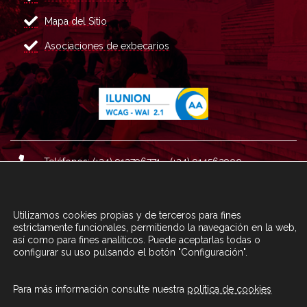
Mapa del Sitio
Asociaciones de exbecarios
Teléfonos: (+34) 913796771 - (+34) 914562900
Dirección: Plaza del Marqués de Salamanca nº 8, 4ª plan
ta, 28006 Madrid.
Utilizamos cookies propias y de terceros para fines
Correo : informacion@fundacioncarolina.es
estrictamente funcionales, permitiendo la navegación en la web,
así como para fines analíticos. Puede aceptarlas todas o
configurar su uso pulsando el botón "Configuración".
A TRAVÉS DEL FORMULARIO
CONTACTA CON FC
Para más información consulte nuestra
política de cookies