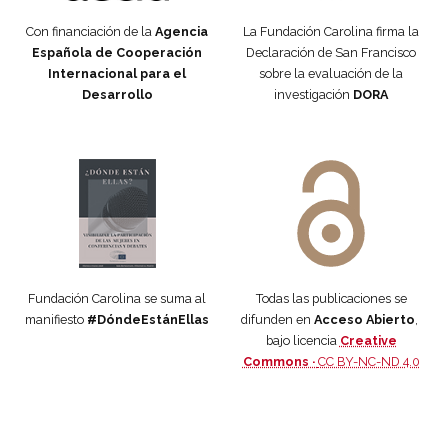
Con financiación de la
Agencia
La Fundación Carolina firma la
Española de Cooperación
Declaración de San Francisco
Internacional para el
sobre la evaluación de la
Desarrollo
investigación
DORA
Manifiesto #DóndeEstánEllas
Manifiesto #DóndeEstánEllas
Fundación Carolina se suma al
Todas las publicaciones se
manifiesto
#DóndeEstánEllas
difunden en
Acceso Abierto
,
bajo licencia
Creative
Commons ·
CC BY-NC-ND 4.0