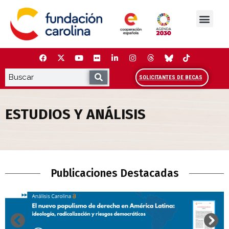
Saltar
al
contenido
La Fundación
Estudios y análisis
Cooperación y Liderazg
Red Carolina
SOLICITANTES DE BECAS
ESTUDIOS Y ANÁLISIS
Estudios y Análisis
Publicaciones Destacadas