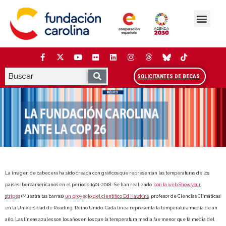
Saltar
al
contenido
La Fundación
Estudios y análisis
Cooperación y Liderazg
Red Carolina
SOLICITANTES DE BECAS
La imagen de cabecera ha sido creada con gráficos que representan las temperaturas de los
países Iberoamericanos en el periodo 1901-2018 . Se han realizado
con la web Show your
stripes
(Muestra tus barras),
un proyecto del científico Ed Hawkins
, profesor de Ciencias Climáticas
en la Universidad de Reading, Reino Unido. Cada línea representa la temperatura media de un
año. Las líneas azules son los años en los que la temperatura media fue menor que la media del