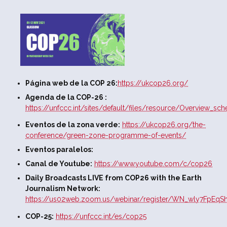
Página web de la COP 26:
https://ukcop26.org/
Agenda de la COP-26 :
https://unfccc.int/sites/default/files/resource/Overview_s
Eventos de la zona verde:
https://ukcop26.org/the-
conference/green-zone-programme-of-events/
Eventos paralelos:
Canal de Youtube:
https://www.youtube.com/c/cop26
Daily Broadcasts LIVE from COP26 with the Earth
Journalism Network:
https://us02web.zoom.us/webinar/register/WN_wly7FpEq
COP-25:
https://unfccc.int/es/cop25