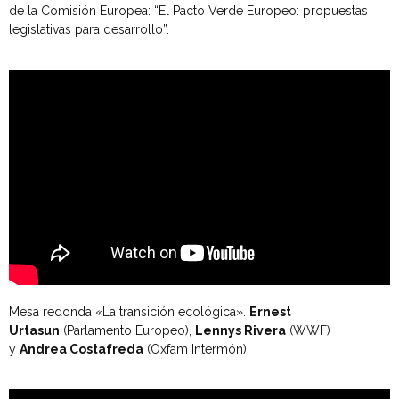
de la Comisión Europea: “El Pacto Verde Europeo: propuestas
legislativas para desarrollo”.
Mesa redonda «La transición ecológica».
Ernest
Urtasun
(Parlamento Europeo),
Lennys Rivera
(WWF)
y
Andrea Costafreda
(Oxfam Intermón)