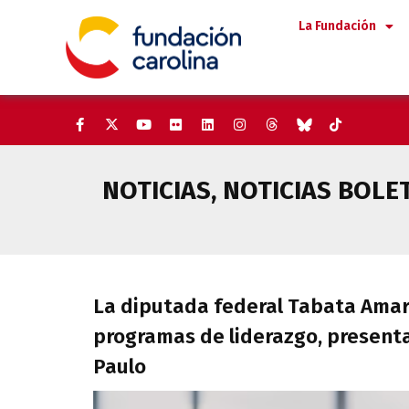
Saltar
La Fundación
al
contenido
NOTICIAS
,
NOTICIAS BOLE
La diputada federal Tabata Ama
La diputada federal Tabata Amara
programas de liderazgo, presenta
Paulo