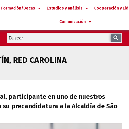
Formación/Becas
Estudios y análisis
Cooperación y Li
Comunicación
TÍN
,
RED CAROLINA
ral, participante en uno de nuestros pr
l, participante en uno de nuestros
 su precandidatura a la Alcaldía de São