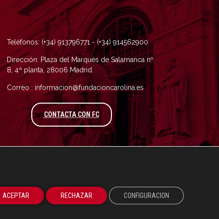
Teléfonos: (+34) 913796771 - (+34) 914562900
Dirección: Plaza del Marqués de Salamanca nº
8, 4ª planta, 28006 Madrid.
Correo : informacion@fundacioncarolina.es
A TRAVÉS DEL FORMULARIO DE CONTAC
CONTACTA CON FC
ACEPTAR
RECHAZAR
CONFIGURACION