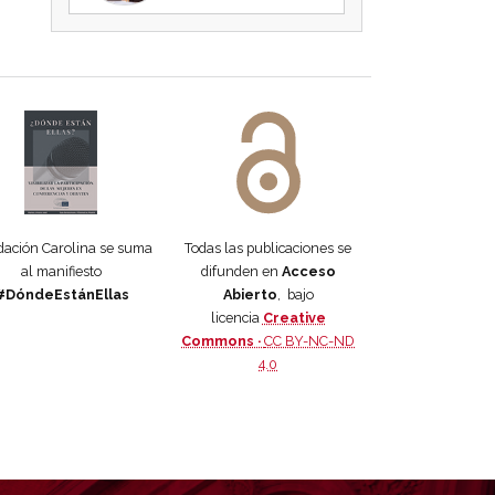
 DORA
ifiesto #DóndeEstánEllas
Manifiesto #DóndeEstánEllas
ación Carolina se suma
Todas las publicaciones se
al manifiesto
difunden en
Acceso
#DóndeEstánEllas
Abierto
, bajo
licencia
Creative
Commons ·
CC BY-NC-ND
4.0