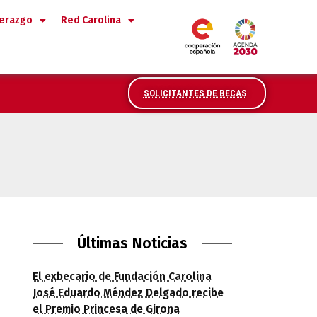
derazgo
Red Carolina
SOLICITANTES DE BECAS
ogramas de liderazgo, presenta su precan
Últimas Noticias
El exbecario de Fundación Carolina
José Eduardo Méndez Delgado recibe
el Premio Princesa de Girona