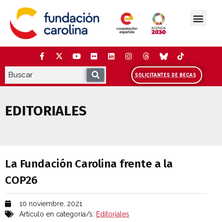
Saltar
al
contenido
La Fundación
Estudios y análisis
Cooperación y Liderazg
Red Carolina
SOLICITANTES DE BECAS
EDITORIALES
La Fundación Carolina frente a la COP26
La Fundación Carolina frente a la
COP26
10 noviembre, 2021
Artículo en categoría/s:
Editoriales