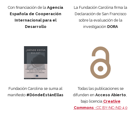
Con financiación de la
Agencia
La Fundación Carolina firma la
Española de Cooperación
Declaración de San Francisco
Internacional para el
sobre la evaluación de la
Desarrollo
investigación
DORA
Manifiesto #DóndeEstánEllas
Manifiesto #DóndeEstánEllas
Fundación Carolina se suma al
Todas las publicaciones se
manifiesto
#DóndeEstánEllas
difunden en
Acceso Abierto
,
bajo licencia
Creative
Commons ·
CC BY-NC-ND 4.0