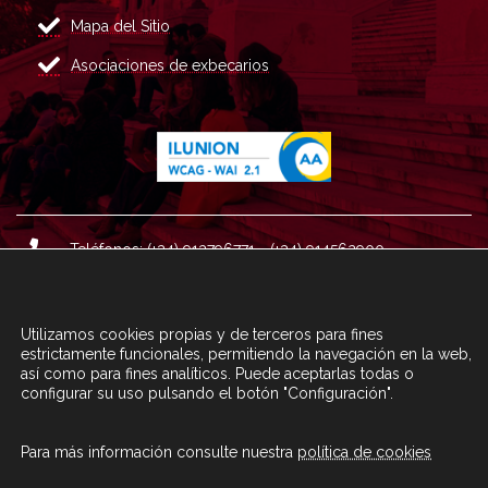
Mapa del Sitio
Asociaciones de exbecarios
Teléfonos: (+34) 913796771 - (+34) 914562900
Dirección: Plaza del Marqués de Salamanca nº 8, 4ª plan
ta, 28006 Madrid.
Utilizamos cookies propias y de terceros para fines
Correo : informacion@fundacioncarolina.es
estrictamente funcionales, permitiendo la navegación en la web,
así como para fines analíticos. Puede aceptarlas todas o
configurar su uso pulsando el botón "Configuración".
A TRAVÉS DEL FORMULARIO
CONTACTA CON FC
Para más información consulte nuestra
política de cookies