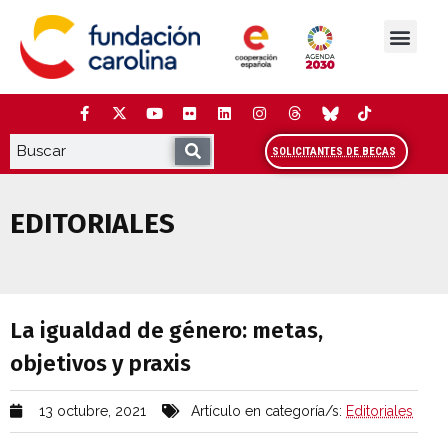
Saltar
al
contenido
La Fundación
Estudios y análisis
Cooperación y Liderazg
Red Carolina
SOLICITANTES DE BECAS
EDITORIALES
La igualdad de género: metas, objetivos 
La igualdad de género: metas,
objetivos y praxis
13 octubre, 2021
Artículo en categoría/s:
Editoriales