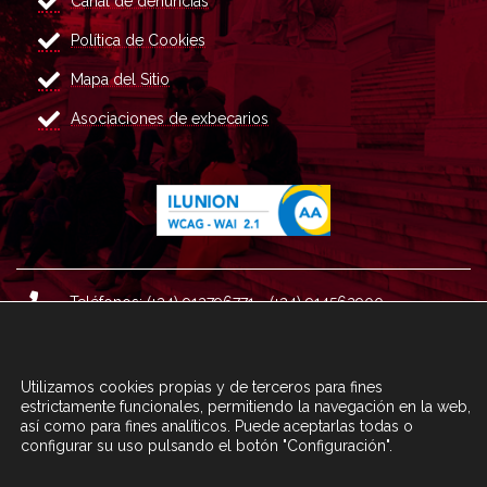
Canal de denuncias
Política de Cookies
Mapa del Sitio
Asociaciones de exbecarios
Teléfonos: (+34) 913796771 - (+34) 914562900
Dirección: Plaza del Marqués de Salamanca nº 8, 4ª plan
ta, 28006 Madrid.
Utilizamos cookies propias y de terceros para fines
Correo : informacion@fundacioncarolina.es
estrictamente funcionales, permitiendo la navegación en la web,
así como para fines analíticos. Puede aceptarlas todas o
configurar su uso pulsando el botón "Configuración".
A TRAVÉS DEL FORMULARIO
CONTACTA CON FC