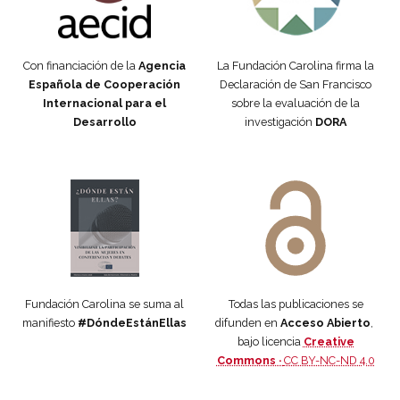
Con financiación de la
Agencia
La Fundación Carolina firma la
Española de Cooperación
Declaración de San Francisco
Internacional para el
sobre la evaluación de la
Desarrollo
investigación
DORA
Manifiesto #DóndeEstánEllas
Manifiesto #DóndeEstánEllas
Fundación Carolina se suma al
Todas las publicaciones se
manifiesto
#DóndeEstánEllas
difunden en
Acceso Abierto
,
bajo licencia
Creative
Commons ·
CC BY-NC-ND 4.0