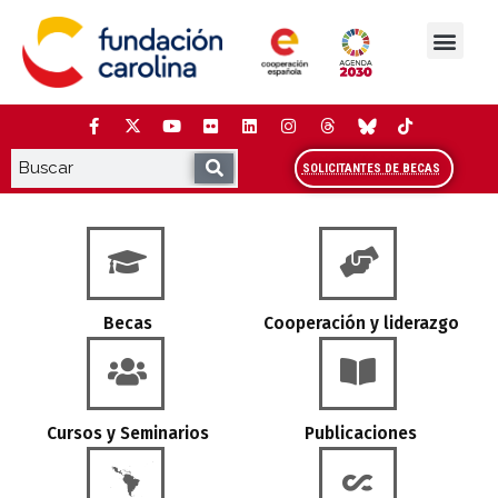
Saltar
al
contenido
La Fundación
Estudios y análisis
Cooperación y Liderazg
Red Carolina
SOLICITANTES DE BECAS
Página inicial de la web de Fundación Car
Becas
Cooperación y liderazgo
Cursos y Seminarios
Publicaciones