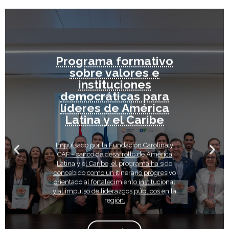
Programa formativo
sobre valores e
instituciones
democráticas para
líderes de América
Latina y el Caribe
Impulsado por la Fundación Carolina y
CAF –banco de desarrollo de América
Latina y el Caribe, el programa ha sido
concebido como un itinerario progresivo
orientado al fortalecimiento institucional
y al impulso de liderazgos públicos en la
región.