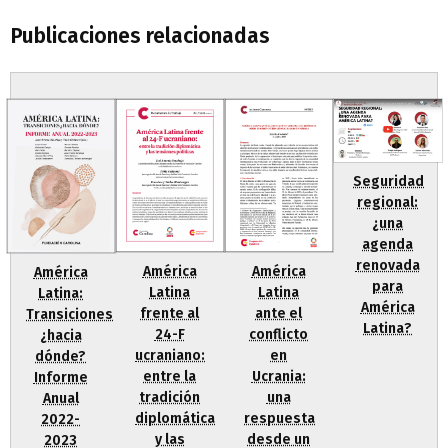
Publicaciones relacionadas
Seguridad
regional:
¿una
agenda
renovada
América
América
América
para
Latina
Latina
Latina:
América
frente al
ante el
Transiciones
Latina?
24-F
conflicto
¿hacia
ucraniano:
en
dónde?
entre la
Ucrania:
Informe
tradición
una
Anual
diplomática
respuesta
2022-
y las
desde un
2023