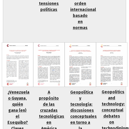
tensiones
orden
políticas
internacional
basado
en
normas
Geopolitics
¿Venezuela
A
Geopolítica
and
o Guyana,
propósito
y
technology:
quién
de las
tecnología:
conceptual
gana (en)
cruzadas
discusiones
debates
el
tecnológicas
conceptuales
on
Esequibo?
en
en torno a
technodiplom
Claves
América
la