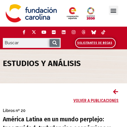
Saltar
al
contenido
La Fundación
Estudios y análisis
Cooperación y Liderazg
Red Carolina
SOLICITANTES DE BECAS
ESTUDIOS Y ANÁLISIS
América Latina en un mundo perplejo: I
VOLVER A PUBLICACIONES
Libros
nº 20
América Latina en un mundo perplejo: