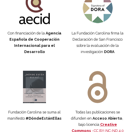
Con financiación de la
Agencia
La Fundación Carolina firma la
Española de Cooperación
Declaración de San Francisco
Internacional para el
sobre la evaluación de la
Desarrollo
investigación
DORA
Manifiesto #DóndeEstánEllas
Manifiesto #DóndeEstánEllas
Fundación Carolina se suma al
Todas las publicaciones se
manifiesto
#DóndeEstánEllas
difunden en
Acceso Abierto
,
bajo licencia
Creative
Commons ·
CC BY-NC-ND 4.0