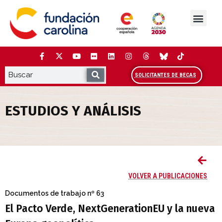
Saltar
al
contenido
La Fundación
Estudios y análisis
Cooperación y Liderazg
Red Carolina
SOLICITANTES DE BECAS
ESTUDIOS Y ANÁLISIS
El Pacto Verde, NextGenerationEU y la 
VOLVER A PUBLICACIONES
Documentos de trabajo
nº 63
El Pacto Verde, NextGenerationEU y la nueva