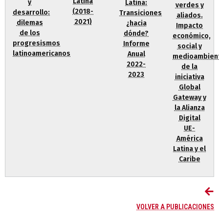
Latina
y
Latina:
verdes y
(2018-
desarrollo:
Transiciones
aliados.
2021)
dilemas
¿hacia
Impacto
de los
dónde?
económico,
progresismos
Informe
social y
latinoamericanos
Anual
medioambien
2022-
de la
2023
iniciativa
Global
Gateway y
la Alianza
Digital
UE-
América
Latina y el
Caribe
VOLVER A PUBLICACIONES