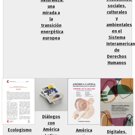
naturaleza:
sociales,
una
culturales
mirada a
y
la
ambientales
transición
en el
energética
Sistema
europea
Interamerica
de
Derechos
Humanos
Diálogos
con
América
Ecologismo
América
Digitales,