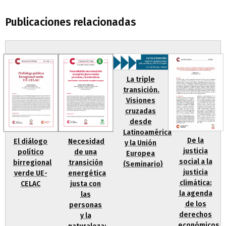
Publicaciones relacionadas
La triple
transición.
Visiones
cruzadas
desde
Latinoamérica
De la
Necesidad
El diálogo
y la Unión
justicia
de una
político
Europea
social a la
transición
birregional
(Seminario)
justicia
energética
verde UE-
climática:
justa con
CELAC
la agenda
las
de los
personas
derechos
y la
económicos,