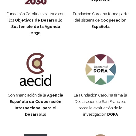
Fundación Carolina se alinea con
Fundación Carolina forma parte
los
Objetivos de Desarrollo
del sistema de
Cooperación
Sostenible de la Agenda
Española
2030
Fundación Carolina Colombia
Declaración de San Francisco
Con financiación de la
Agencia
La Fundación Carolina firma la
Española de Cooperación
Declaración de San Francisco
Internacional para el
sobre la evaluación de la
Desarrollo
investigación
DORA
Manifiesto #DóndeEstánEllas
Manifiesto #DóndeEstánEllas