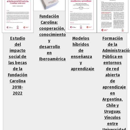
Fundación
Carolina:
cooperación,
conocimiento
Modelos
Formación
Estudio
y
híbridos
de la
del
desarrollo
de
Administració
impacto
en
enseñanza
Pública en
social de
Iberoamérica
y
entornos
las becas
aprendizaje
de red
de la
abierta
Fundación
de
Carolina
aprendizaje
2018-
en
2022
Argentina,
Chile y
Uruguay.
Vínculos
entre
Universidad,