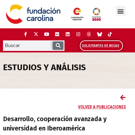
Saltar
al
contenido
La Fundación
Estudios y análisis
Cooperación y Liderazg
Red Carolina
SOLICITANTES DE BECAS
ESTUDIOS Y ANÁLISIS
Desarrollo, cooperación avanzada y uni
VOLVER A PUBLICACIONES
Desarrollo, cooperación avanzada y
universidad en Iberoamérica