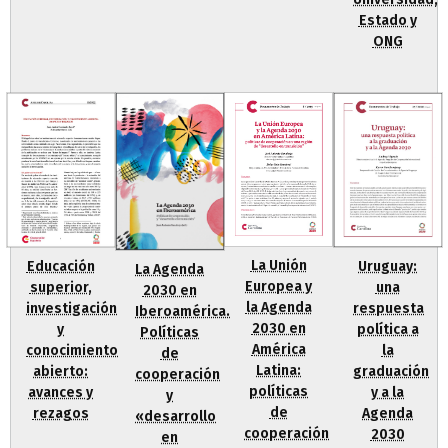
Estado y
ONG
La Unión
Educación
Uruguay:
La Agenda
Europea y
superior,
una
2030 en
la Agenda
investigación
respuesta
Iberoamérica.
2030 en
y
política a
Políticas
América
conocimiento
la
de
Latina:
abierto:
graduación
cooperación
políticas
avances y
y a la
y
de
rezagos
Agenda
«desarrollo
cooperación
2030
en