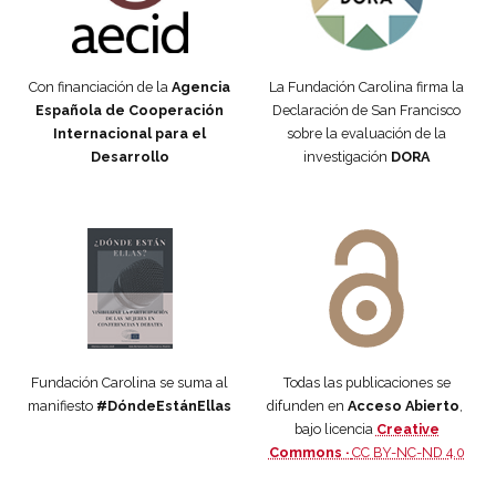
Con financiación de la
Agencia
La Fundación Carolina firma la
Española de Cooperación
Declaración de San Francisco
Internacional para el
sobre la evaluación de la
Desarrollo
investigación
DORA
Manifiesto #DóndeEstánEllas
Manifiesto #DóndeEstánEllas
Fundación Carolina se suma al
Todas las publicaciones se
manifiesto
#DóndeEstánEllas
difunden en
Acceso Abierto
,
bajo licencia
Creative
Commons ·
CC BY-NC-ND 4.0