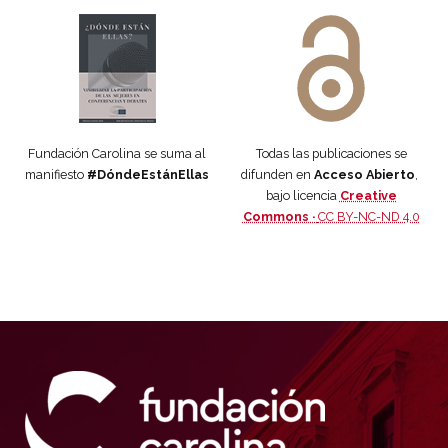
Manifiesto #DóndeEstánEllas
Manifiesto #DóndeEstánEllas
Fundación Carolina se suma al
Todas las publicaciones se
manifiesto
#DóndeEstánEllas
difunden en
Acceso Abierto
,
bajo licencia
Creative
Commons ·
CC BY-NC-ND 4.0