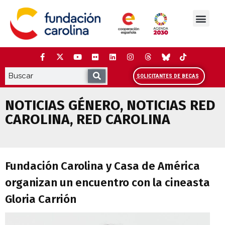
Saltar
al
contenido
La Fundación
Estudios y análisis
Cooperación y Liderazg
Red Carolina
SOLICITANTES DE BECAS
NOTICIAS GÉNERO
,
NOTICIAS RED
CAROLINA
,
RED CAROLINA
Fundación Carolina y Casa de América or
Fundación Carolina y Casa de América
organizan un encuentro con la cineasta
Gloria Carrión