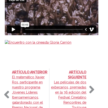
-
ARTÍCULO ANTERIOR
ARTÍCULO
-
El matemático Xavier
SIGUIENTE
Ros, participante en
Las películas de dos
nuestro programa
exbecarios, premiadas
Jóvenes Líderes
en la 36 edición del
Iberoamericanos,
Festival Cinelatino
galardonado con el
Rencontres de
Premio Nacional de
Toulouse