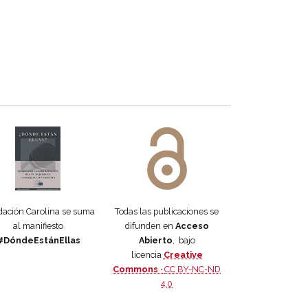
 DORA
ifiesto #DóndeEstánEllas
Manifiesto #DóndeEstánEllas
ación Carolina se suma
Todas las publicaciones se
al manifiesto
difunden en
Acceso
#DóndeEstánEllas
Abierto
, bajo
licencia
Creative
Commons ·
CC BY-NC-ND
4.0