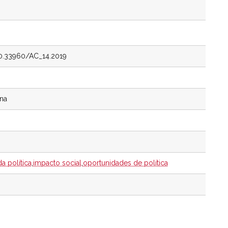
10.33960/AC_14.2019
ina
a política
,
impacto social
,
oportunidades de política