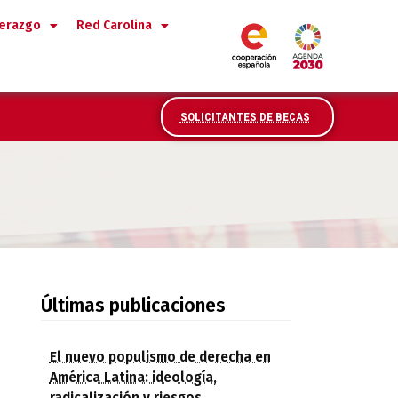
derazgo
Red Carolina
SOLICITANTES DE BECAS
los dos principales candidatos a la presi
Últimas publicaciones
El nuevo populismo de derecha en
América Latina: ideología,