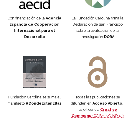
Con financiación de la
Agencia
La Fundación Carolina firma la
Española de Cooperación
Declaración de San Francisco
Internacional para el
sobre la evaluación de la
Desarrollo
investigación
DORA
Manifiesto #DóndeEstánEllas
Manifiesto #DóndeEstánEllas
Fundación Carolina se suma al
Todas las publicaciones se
manifiesto
#DóndeEstánEllas
difunden en
Acceso Abierto
,
bajo licencia
Creative
Commons ·
CC BY-NC-ND 4.0