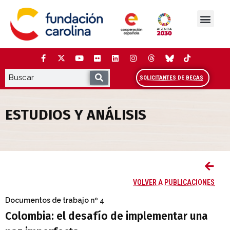
Saltar
al
contenido
La Fundación
Estudios y análisis
Cooperación y Liderazg
Red Carolina
SOLICITANTES DE BECAS
ESTUDIOS Y ANÁLISIS
Colombia: el desafío de implementar u
VOLVER A PUBLICACIONES
Documentos de trabajo
nº 4
Colombia: el desafío de implementar una