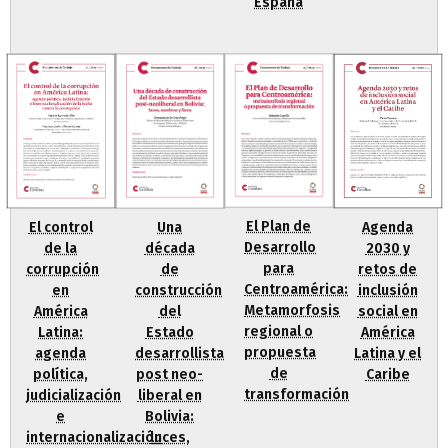
España
El Plan de
Agenda
Una
El control
Desarrollo
2030 y
década
de la
para
retos de
de
corrupción
Centroamérica:
inclusión
construcción
en
Metamorfosis
social en
del
América
regional o
América
Estado
Latina:
propuesta
Latina y el
desarrollista
agenda
de
Caribe
post neo-
política,
transformación
liberal en
judicialización
Bolivia:
e
luces,
internacionalización