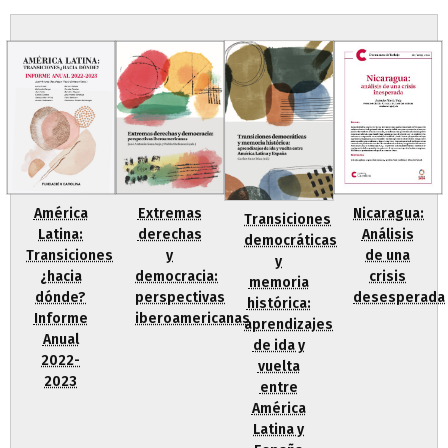
Nicaragua:
Extremas
América
Transiciones
Análisis
derechas
Latina:
democráticas
de una
y
Transiciones
y
crisis
democracia:
¿hacia
memoria
desesperada
perspectivas
dónde?
histórica:
iberoamericanas
Informe
aprendizajes
Anual
de ida y
2022-
vuelta
2023
entre
América
Latina y