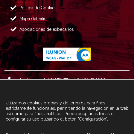
Política de Cookies
Mapa del Sitio
Asociaciones de exbecarios
Teléfonos: (+34) 913796771 - (+34) 914562900
Dirección: Plaza del Marqués de Salamanca nº 8, 4ª plan
ta, 28006 Madrid.
Utilizamos cookies propias y de terceros para fines
Correo : informacion@fundacioncarolina.es
estrictamente funcionales, permitiendo la navegación en la web,
así como para fines analíticos. Puede aceptarlas todas o
configurar su uso pulsando el botón "Configuración".
A TRAVÉS DEL FORMULARIO
CONTACTA CON FC