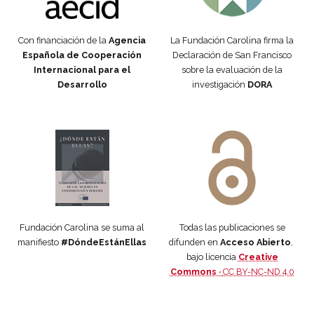
Con financiación de la
Agencia
La Fundación Carolina firma la
Española de Cooperación
Declaración de San Francisco
Internacional para el
sobre la evaluación de la
Desarrollo
investigación
DORA
Manifiesto #DóndeEstánEllas
Manifiesto #DóndeEstánEllas
Fundación Carolina se suma al
Todas las publicaciones se
manifiesto
#DóndeEstánEllas
difunden en
Acceso Abierto
,
bajo licencia
Creative
Commons ·
CC BY-NC-ND 4.0