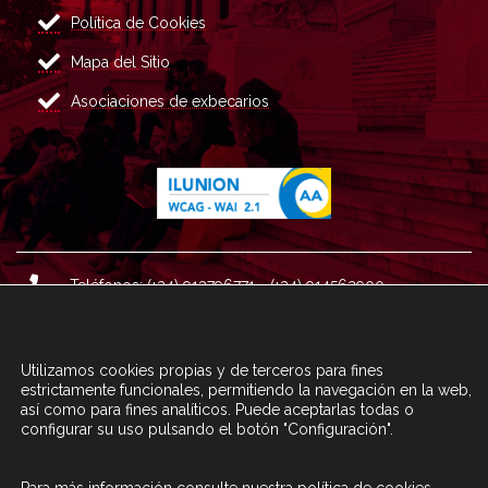
Política de Cookies
Mapa del Sitio
Asociaciones de exbecarios
Teléfonos: (+34) 913796771 - (+34) 914562900
Dirección: Plaza del Marqués de Salamanca nº 8, 4ª plan
ta, 28006 Madrid.
Utilizamos cookies propias y de terceros para fines
Correo : informacion@fundacioncarolina.es
estrictamente funcionales, permitiendo la navegación en la web,
así como para fines analíticos. Puede aceptarlas todas o
configurar su uso pulsando el botón "Configuración".
A TRAVÉS DEL FORMULARIO
CONTACTA CON FC