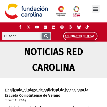
Saltar
al
contenido
La Fundación
Estudios y análisis
Cooperación y Liderazg
Red Carolina
SOLICITANTES DE BECAS
NOTICIAS RED
CAROLINA
Finalizado el plazo de solicitud de becas para la
Escuela Complutense de Verano
febrero 21, 2024