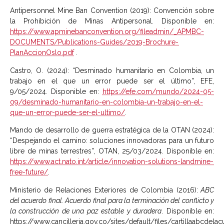
Antipersonnel Mine Ban Convention (2019): Convención sobre
la Prohibición de Minas Antipersonal. Disponible en:
https://www.apminebanconvention.org/fileadmin/_APMBC-
DOCUMENTS/Publications-Guides/2019-Brochure-
PlanAccionOslo.pdf
.
Castro, O. (2024): “Desminado humanitario en Colombia, un
trabajo en el que un error puede ser el último”, EFE,
9/05/2024. Disponible en:
https://efe.com/mundo/2024-05-
09/desminado-humanitario-en-colombia-un-trabajo-en-el-
que-un-error-puede-ser-el-ultimo/
.
Mando de desarrollo de guerra estratégica de la OTAN (2024):
“Despejando el camino: soluciones innovadoras para un futuro
libre de minas terrestres”, OTAN, 25/03/2024. Disponible en:
https://www.act.nato.int/article/innovation-solutions-landmine-
free-future/
.
Ministerio de Relaciones Exteriores de Colombia (2016):
ABC
del acuerdo final. Acuerdo final para la terminación del conflicto y
la construcción de una paz estable y duradera
. Disponible en:
https://www.cancilleria.gov.co/sites/default/files/cartillaabcdelac