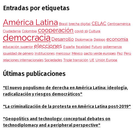
Entradas por etiquetas
América Latina
CELAC
Brasil
brecha digital
Centroamérica
cooperación
Ciudadanía
Colombia
covid-19
Cultura
democracia
Desarrollo
economía
Diplomacia
Diálogo
elecciones
educación superior
España
fiscalidad
Futuro
gobernanza
igualdad de género
Instituciones
mercosur
México
pacto verde europeo
Paz
Perú
relaciones internacionales
Sociedades
Triple transición
UE
Unión Europa
Últimas publicaciones
"El nuevo populismo de derecha en América Latina: ideología,
radicalización y riesgos democráticos"
"La criminalización de la protesta en América Latina post-2019"
"Geopolitics and technology: conceptual debates on
technodiplomacy and a peripheral perspective"