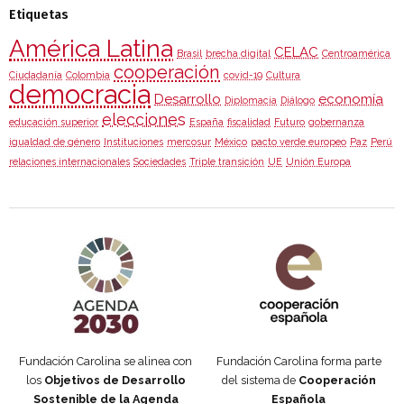
Etiquetas
América Latina
CELAC
Brasil
brecha digital
Centroamérica
cooperación
Ciudadanía
Colombia
covid-19
Cultura
democracia
Desarrollo
economía
Diplomacia
Diálogo
elecciones
educación superior
España
fiscalidad
Futuro
gobernanza
igualdad de género
Instituciones
mercosur
México
pacto verde europeo
Paz
Perú
relaciones internacionales
Sociedades
Triple transición
UE
Unión Europa
Agenda 2030 de la ONU
Cooperación Española
Fundación Carolina se alinea con
Fundación Carolina forma parte
los
Objetivos de Desarrollo
del sistema de
Cooperación
Sostenible de la Agenda
Española