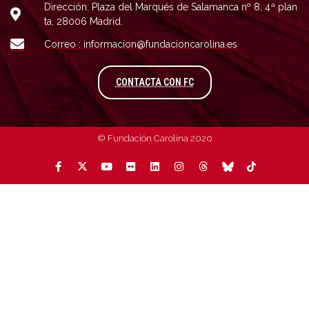
Dirección: Plaza del Marqués de Salamanca nº 8, 4ª plan
ta, 28006 Madrid.
Correo : informacion@fundacioncarolina.es
A TRAVÉS DEL FORMULARIO
CONTACTA CON FC
© Fundación Carolina 2020