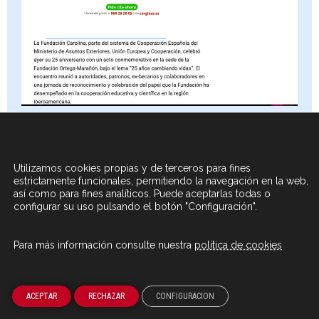
Personas que se atrevieron a cambiar su destino y
ahora cambian el mundo: 25 años de la Fundación
Utilizamos cookies propias y de terceros para fines
Carolina
estrictamente funcionales, permitiendo la navegación en la web,
así como para fines analíticos. Puede aceptarlas todas o
configurar su uso pulsando el botón "Configuración".
La ‘Fundación Carolina’ está de celebración: cumple 25
años entregando becas para fomentar la cooperación
educativa, científica y cultural entre España y los países
Para más información consulte nuestra
política de cookies
iberoamericanos. Por eso, esta madrugada nos han
acompañado en ‘El Faro’ Érika Rodríguez, directora de la
Fundación, y 3 exbecarios: Yarivith González, química y
ACEPTAR
RECHAZAR
CONFIGURACION
Premio Princesa de Girona Internacional 2024; Laura
Otálvaro, abogada y activista indígena colombiana; y Carlos