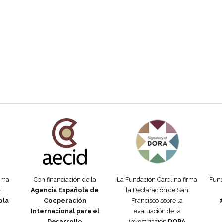
añola
Fundación Carolina Colombia
Declaración de San Francisco
Man
orma
Con financiación de la
La Fundación Carolina firma
Fund
e
Agencia Española de
la Declaración de San
ola
Cooperación
Francisco sobre la
Internacional para el
evaluación de la
Desarrollo
investigación
DORA