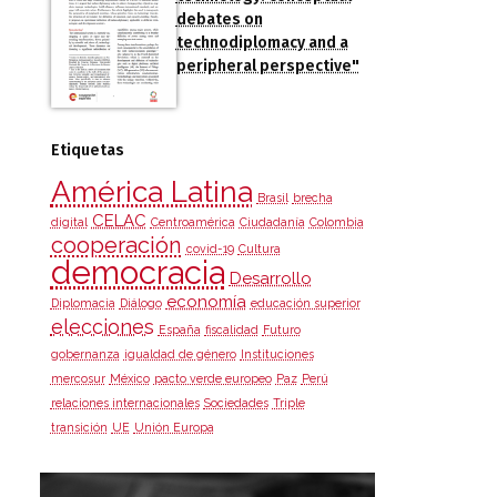
debates on
technodiplomacy and a
peripheral perspective"
Etiquetas
América Latina
Brasil
brecha
CELAC
digital
Centroamérica
Ciudadanía
Colombia
cooperación
covid-19
Cultura
democracia
Desarrollo
economía
Diplomacia
Diálogo
educación superior
elecciones
España
fiscalidad
Futuro
gobernanza
igualdad de género
Instituciones
mercosur
México
pacto verde europeo
Paz
Perú
relaciones internacionales
Sociedades
Triple
transición
UE
Unión Europa