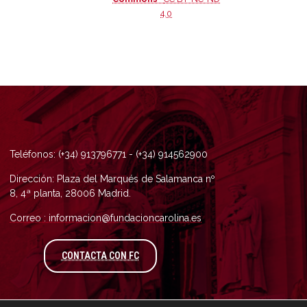
4.0
Teléfonos: (+34) 913796771 - (+34) 914562900
Dirección: Plaza del Marqués de Salamanca nº
8, 4ª planta, 28006 Madrid.
Correo : informacion@fundacioncarolina.es
A TRAVÉS DEL FORMULARIO DE CONTAC
CONTACTA CON FC