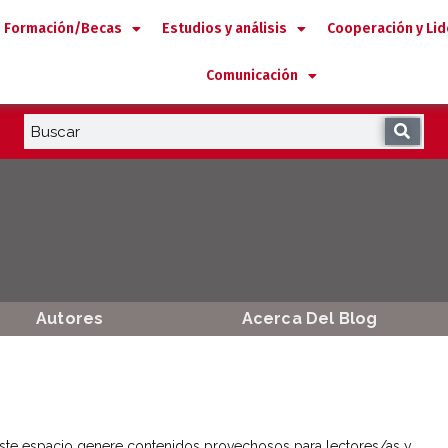
Formación/Becas
Estudios y análisis
Cooperación y Li
Comunicación
Autores
Acerca Del Blog
ste espacio genere contenidos provechosos para lectores/as y