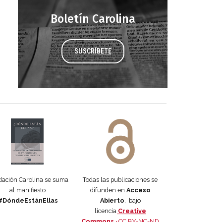
Boletín Carolina
SUSCRÍBETE
 DORA
ifiesto #DóndeEstánEllas
Manifiesto #DóndeEstánEllas
ación Carolina se suma
Todas las publicaciones se
al manifiesto
difunden en
Acceso
#DóndeEstánEllas
Abierto
, bajo
licencia
Creative
Commons ·
CC BY-NC-ND