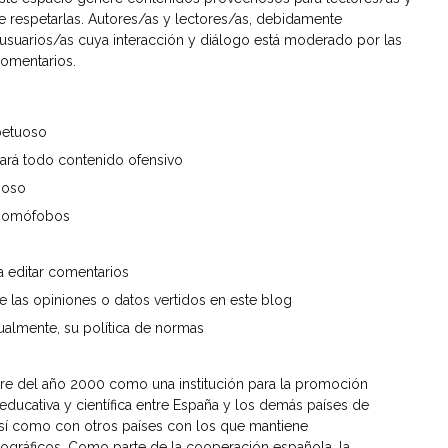
 respetarlas. Autores/as y lectores/as, debidamente
usuarios/as cuya interacción y diálogo está moderado por las
comentarios.
petuoso
nará todo contenido ofensivo
ñoso
i homófobos
a editar comentarios
e las opiniones o datos vertidos en este blog
tualmente, su política de normas
bre del año 2000 como una institución para la promoción
 educativa y científica entre España y los demás países de
sí como con otros países con los que mantiene
geográficos. Como parte de la cooperación española, la