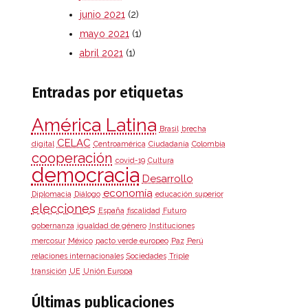
junio 2021
(2)
mayo 2021
(1)
abril 2021
(1)
Entradas por etiquetas
América Latina
Brasil
brecha
CELAC
digital
Centroamérica
Ciudadanía
Colombia
cooperación
covid-19
Cultura
democracia
Desarrollo
economía
Diplomacia
Diálogo
educación superior
elecciones
España
fiscalidad
Futuro
gobernanza
igualdad de género
Instituciones
mercosur
México
pacto verde europeo
Paz
Perú
relaciones internacionales
Sociedades
Triple
transición
UE
Unión Europa
Últimas publicaciones