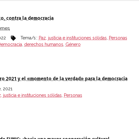
AN EN EL BLOG IBEROAMÉRICA GLOBAL
to, contra la democracia
emes
022
Tema/s::
Paz, justicia e instituciones sólidas
,
Personas
Democracia
,
derechos humanos
,
Género
o 2021 y el «momento de la verdad» para la democracia
, 2021
, justicia e instituciones sólidas
,
Personas