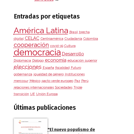
Entradas por etiquetas
América Latina
Brasil
brecha
CELAC
digital
Centroamérica
Ciudadanía
Colombia
cooperación
covid-19
Cultura
democracia
Desarrollo
economía
Diplomacia
Diálogo
educación superior
elecciones
España
fiscalidad
Futuro
gobernanza
igualdad de género
Instituciones
mercosur
México
pacto verde europeo
Paz
Perú
relaciones internacionales
Sociedades
Triple
transición
UE
Unión Europa
Últimas publicaciones
"El nuevo populismo de