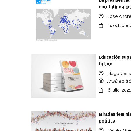
La presidencia
eurolatinoame
José Andr
14 octubre,
Educación super
futuro
Hugo Cam
José Andr
6 julio, 2021
Miradas feminis
política
Cecilia Gü