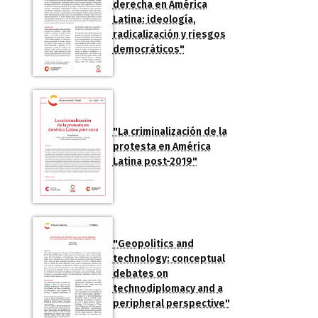
derecha en América
Latina: ideología,
radicalización y riesgos
democráticos"
"La criminalización de la
protesta en América
Latina post-2019"
"Geopolitics and
technology: conceptual
debates on
technodiplomacy and a
peripheral perspective"