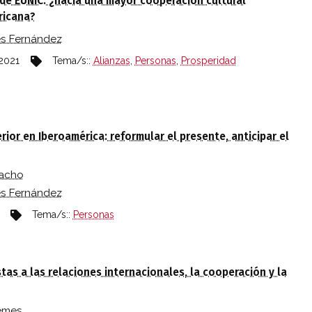
 de EUNIC: ¿hacia una mayor cooperación cultural
ricana?
és Fernández
 2021
Tema/s::
Alianzas
,
Personas
,
Prosperidad
ior en Iberoamérica: reformular el presente, anticipar el
acho
és Fernández
Tema/s::
Personas
tas a las relaciones internacionales, la cooperación y la
emes