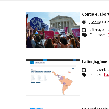
RELACIÓN DE AUTORES QUE COLABOR
Contra el abor
Cecilia Gü
26 mayo, 2
Etiqueta/s:
Latinobarómetr
5 noviembre
Tema/s::
Paz