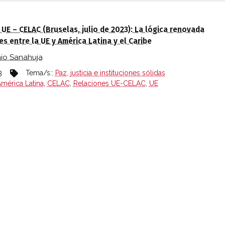
AN EN EL BLOG IBEROAMÉRICA GLOBAL
UE – CELAC (Bruselas, julio de 2023): La lógica renovada
es entre la UE y América Latina y el Caribe
io Sanahuja
3
Tema/s::
Paz, justicia e instituciones sólidas
mérica Latina
,
CELAC
,
Relaciones UE-CELAC
,
UE