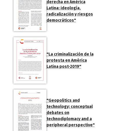
derecha en América
Latina: ideología,
radicalización y riesgos
democráticos"
"La criminalización de la
protesta en América
Latina post-2019"
"Geopolitics and
technology: conceptual
debates on
technodiplomacy and a
peripheral perspective"