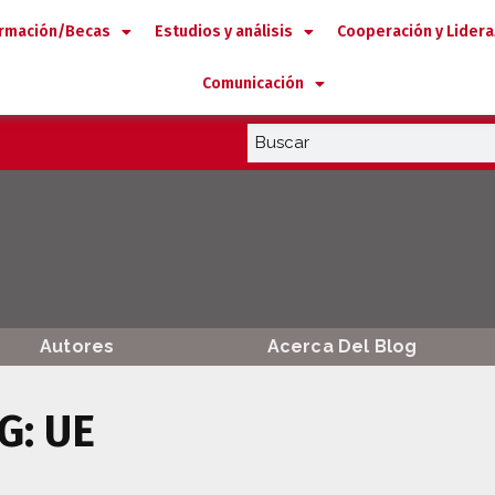
rmación/Becas
Estudios y análisis
Cooperación y Lider
Comunicación
Autores
Acerca Del Blog
G: UE