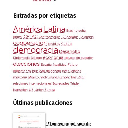
Entradas por etiquetas
América Latina
Brasil
brecha
CELAC
digital
Centroamérica
Ciudadanía
Colombia
cooperación
covid-19
Cultura
democracia
Desarrollo
economía
Diplomacia
Diálogo
educación superior
elecciones
España
fiscalidad
Futuro
gobernanza
igualdad de género
Instituciones
mercosur
México
pacto verde europeo
Paz
Perú
relaciones internacionales
Sociedades
Triple
transición
UE
Unión Europa
Últimas publicaciones
"El nuevo populismo de