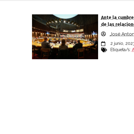
RELACIÓN DE AUTORES QUE COLABOR
Ante la cumbre 
de las relacion
José Anton
2 junio, 202
Etiqueta/s:
A