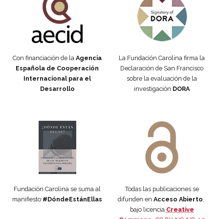
Con financiación de la
Agencia
La Fundación Carolina firma la
Española de Cooperación
Declaración de San Francisco
Internacional para el
sobre la evaluación de la
Desarrollo
investigación
DORA
Manifiesto #DóndeEstánEllas
Manifiesto #DóndeEstánEllas
Fundación Carolina se suma al
Todas las publicaciones se
manifiesto
#DóndeEstánEllas
difunden en
Acceso Abierto
,
bajo licencia
Creative