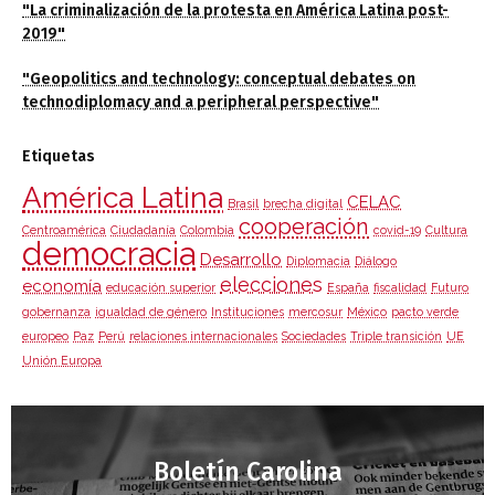
"La criminalización de la protesta en América Latina post-
2019"
"Geopolitics and technology: conceptual debates on
technodiplomacy and a peripheral perspective"
Etiquetas
América Latina
CELAC
Brasil
brecha digital
cooperación
Centroamérica
Ciudadanía
Colombia
covid-19
Cultura
democracia
Desarrollo
Diplomacia
Diálogo
elecciones
economía
educación superior
España
fiscalidad
Futuro
gobernanza
igualdad de género
Instituciones
mercosur
México
pacto verde
europeo
Paz
Perú
relaciones internacionales
Sociedades
Triple transición
UE
Unión Europa
Boletín Carolina