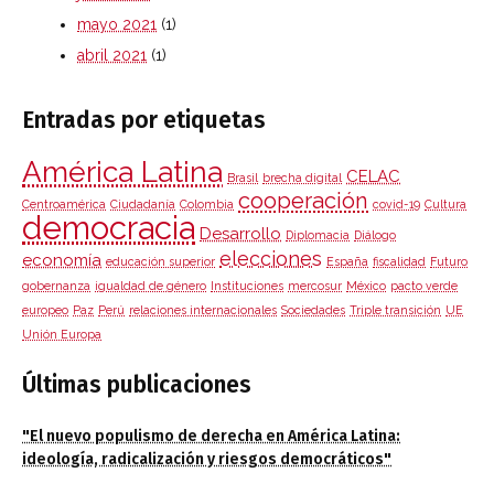
mayo 2021
(1)
abril 2021
(1)
Entradas por etiquetas
América Latina
CELAC
Brasil
brecha digital
cooperación
Centroamérica
Ciudadanía
Colombia
covid-19
Cultura
democracia
Desarrollo
Diplomacia
Diálogo
elecciones
economía
educación superior
España
fiscalidad
Futuro
gobernanza
igualdad de género
Instituciones
mercosur
México
pacto verde
europeo
Paz
Perú
relaciones internacionales
Sociedades
Triple transición
UE
Unión Europa
Últimas publicaciones
"El nuevo populismo de derecha en América Latina:
ideología, radicalización y riesgos democráticos"