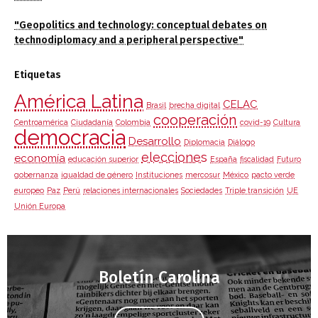
"Geopolitics and technology: conceptual debates on
technodiplomacy and a peripheral perspective"
Etiquetas
América Latina
CELAC
Brasil
brecha digital
cooperación
Centroamérica
Ciudadanía
Colombia
covid-19
Cultura
democracia
Desarrollo
Diplomacia
Diálogo
elecciones
economía
educación superior
España
fiscalidad
Futuro
gobernanza
igualdad de género
Instituciones
mercosur
México
pacto verde
europeo
Paz
Perú
relaciones internacionales
Sociedades
Triple transición
UE
Unión Europa
Boletín Carolina