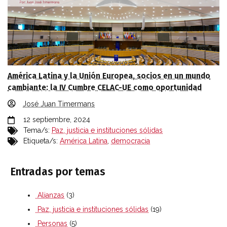
América Latina y la Unión Europea, socios en un mundo
cambiante: la IV Cumbre CELAC-UE como oportunidad
José Juan Timermans
12 septiembre, 2024
Tema/s:
Paz, justicia e instituciones sólidas
Etiqueta/s:
América Latina
,
democracia
Entradas por temas
Alianzas
(3)
Paz, justicia e instituciones sólidas
(19)
Personas
(5)