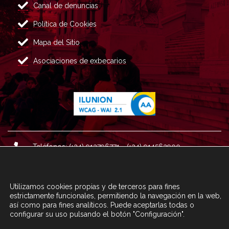
Canal de denuncias
Política de Cookies
Mapa del Sitio
Asociaciones de exbecarios
Teléfonos: (+34) 913796771 - (+34) 914562900
Dirección: Plaza del Marqués de Salamanca nº 8, 4ª plan
ta, 28006 Madrid.
Utilizamos cookies propias y de terceros para fines
Correo : informacion@fundacioncarolina.es
estrictamente funcionales, permitiendo la navegación en la web,
así como para fines analíticos. Puede aceptarlas todas o
configurar su uso pulsando el botón "Configuración".
A TRAVÉS DEL FORMULARIO
CONTACTA CON FC