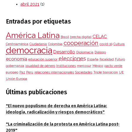
abril 2021
(1)
Entradas por etiquetas
América Latina
CELAC
Brasil
brecha digital
cooperación
Centroamérica
Ciudadanía
Colombia
covid-19
Cultura
democracia
Desarrollo
Diplomacia
Diálogo
elecciones
economía
educación superior
España
fiscalidad
Futuro
gobernanza
igualdad de género
Instituciones
mercosur
México
pacto verde
europeo
Paz
Perú
relaciones internacionales
Sociedades
Triple transición
UE
Unión Europa
Últimas publicaciones
"El nuevo populismo de derecha en América Latina:
ideología, radicalización y riesgos democráticos"
"La criminalización de la protesta en América Latina post-
2019"