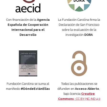
Con financiación de la
Agencia
La Fundación Carolina firma la
Española de Cooperación
Declaración de San Francisco
Internacional para el
sobre la evaluación de la
Desarrollo
investigación
DORA
Manifiesto #DóndeEstánEllas
Manifiesto #DóndeEstánEllas
Fundación Carolina se suma al
Todas las publicaciones se
manifiesto
#DóndeEstánEllas
difunden en
Acceso Abierto
,
bajo licencia
Creative
Commons ·
CC BY-NC-ND 4.0