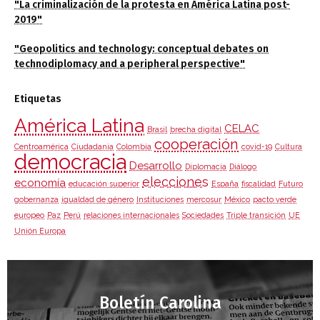
"La criminalización de la protesta en América Latina post-
2019"
"Geopolitics and technology: conceptual debates on
technodiplomacy and a peripheral perspective"
Etiquetas
América Latina
CELAC
Brasil
brecha digital
cooperación
Centroamérica
Ciudadanía
Colombia
covid-19
Cultura
democracia
Desarrollo
Diplomacia
Diálogo
elecciones
economía
educación superior
España
fiscalidad
Futuro
gobernanza
igualdad de género
Instituciones
mercosur
México
pacto verde
europeo
Paz
Perú
relaciones internacionales
Sociedades
Triple transición
UE
Unión Europa
Boletín Carolina