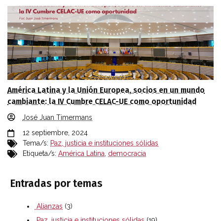
América Latina y la Unión Europea, socios en un mundo
cambiante: la IV Cumbre CELAC-UE como oportunidad
José Juan Timermans
12 septiembre, 2024
Tema/s:
Paz, justicia e instituciones sólidas
Etiqueta/s:
América Latina
,
democracia
Entradas por temas
Alianzas
(3)
Paz, justicia e instituciones sólidas
(19)