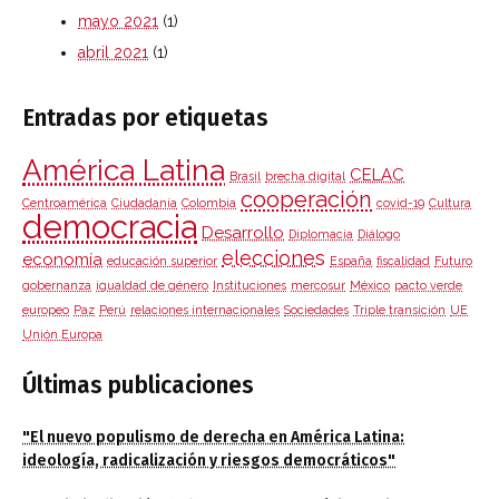
mayo 2021
(1)
abril 2021
(1)
Entradas por etiquetas
América Latina
CELAC
Brasil
brecha digital
cooperación
Centroamérica
Ciudadanía
Colombia
covid-19
Cultura
democracia
Desarrollo
Diplomacia
Diálogo
elecciones
economía
educación superior
España
fiscalidad
Futuro
gobernanza
igualdad de género
Instituciones
mercosur
México
pacto verde
europeo
Paz
Perú
relaciones internacionales
Sociedades
Triple transición
UE
Unión Europa
Últimas publicaciones
"El nuevo populismo de derecha en América Latina:
ideología, radicalización y riesgos democráticos"