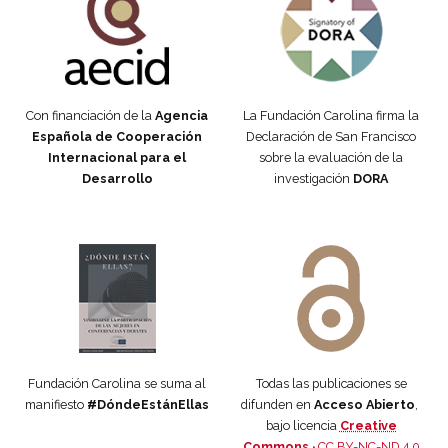
Con financiación de la
Agencia
La Fundación Carolina firma la
Española de Cooperación
Declaración de San Francisco
Internacional para el
sobre la evaluación de la
Desarrollo
investigación
DORA
Manifiesto #DóndeEstánEllas
Manifiesto #DóndeEstánEllas
Fundación Carolina se suma al
Todas las publicaciones se
manifiesto
#DóndeEstánEllas
difunden en
Acceso Abierto
,
bajo licencia
Creative
Commons ·
CC BY-NC-ND 4.0