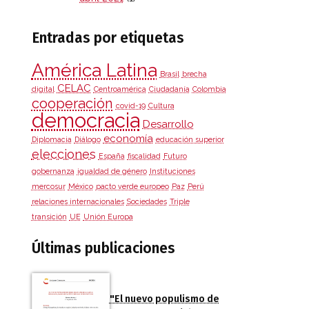
Entradas por etiquetas
América Latina
Brasil
brecha
CELAC
digital
Centroamérica
Ciudadanía
Colombia
cooperación
covid-19
Cultura
democracia
Desarrollo
economía
Diplomacia
Diálogo
educación superior
elecciones
España
fiscalidad
Futuro
gobernanza
igualdad de género
Instituciones
mercosur
México
pacto verde europeo
Paz
Perú
relaciones internacionales
Sociedades
Triple
transición
UE
Unión Europa
Últimas publicaciones
"El nuevo populismo de