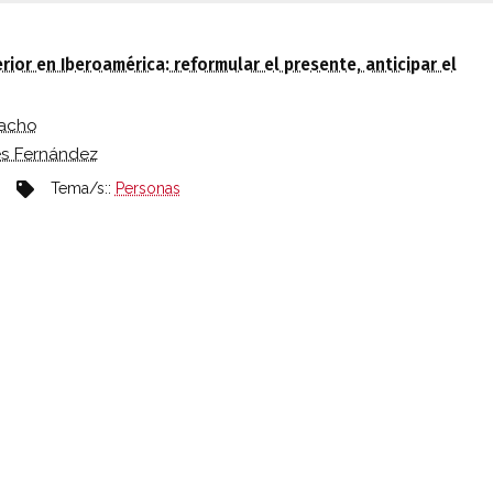
AN EN EL BLOG IBEROAMÉRICA GLOBAL
ior en Iberoamérica: reformular el presente, anticipar el
acho
és Fernández
Tema/s::
Personas