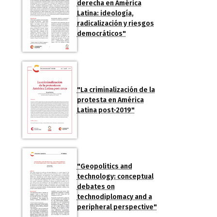
derecha en América
Latina: ideología,
radicalización y riesgos
democráticos"
"La criminalización de la
protesta en América
Latina post-2019"
"Geopolitics and
technology: conceptual
debates on
technodiplomacy and a
peripheral perspective"