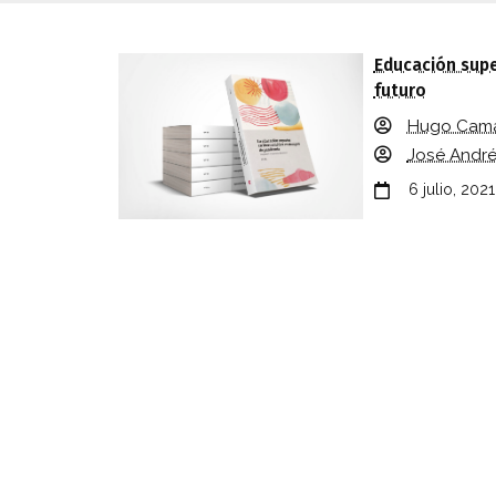
RELACIÓN DE AUTORES QUE COLABOR
Educación super
futuro
Hugo Cam
José Andr
6 julio, 2021