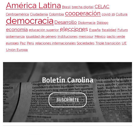
América Latina
CELAC
Brasil
brecha digital
cooperación
Centroamérica
Ciudadanía
Colombia
covid-19
Cultura
democracia
Desarrollo
Diplomacia
Diálogo
elecciones
economía
educación superior
España
fiscalidad
Futuro
gobernanza
igualdad de género
Instituciones
mercosur
México
pacto verde
europeo
Paz
Perú
relaciones internacionales
Sociedades
Triple transición
UE
Unión Europa
Boletín Carolina
SUSCRÍBETE
Agenda 2030 de la ONU
Cooperación Española