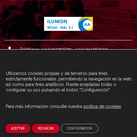
Teléfonos: (+34) 913796771 - (+34) 914562900
Dirección: Plaza del Marqués de Salamanca nº 8, 4ª plan
ta, 28006 Madrid.
Utilizamos cookies propias y de terceros para fines
Correo : informacion@fundacioncarolina.es
estrictamente funcionales, permitiendo la navegación en la web,
así como para fines analíticos. Puede aceptarlas todas o
configurar su uso pulsando el botón "Configuración".
A TRAVÉS DEL FORMULARIO
CONTACTA CON FC
Para más información consulte nuestra
política de cookies
© Fundación Carolina 2020
ACEPTAR
RECHAZAR
CONFIGURACION