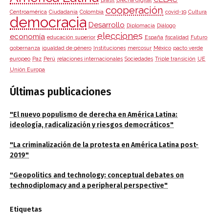
cooperación
Centroamérica
Ciudadanía
Colombia
covid-19
Cultura
democracia
Desarrollo
Diplomacia
Diálogo
elecciones
economía
educación superior
España
fiscalidad
Futuro
gobernanza
igualdad de género
Instituciones
mercosur
México
pacto verde
europeo
Paz
Perú
relaciones internacionales
Sociedades
Triple transición
UE
Unión Europa
Últimas publicaciones
"El nuevo populismo de derecha en América Latina:
ideología, radicalización y riesgos democráticos"
"La criminalización de la protesta en América Latina post-
2019"
"Geopolitics and technology: conceptual debates on
technodiplomacy and a peripheral perspective"
Etiquetas