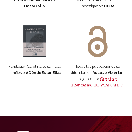
Desarrollo
investigación
DORA
Manifiesto #DóndeEstánEllas
Manifiesto #DóndeEstánEllas
Fundación Carolina se suma al
Todas las publicaciones se
manifiesto
#DóndeEstánEllas
difunden en
Acceso Abierto
,
bajo licencia
Creative
Commons ·
CC BY-NC-ND 4.0