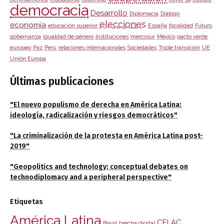
democracia
Desarrollo
Diplomacia
Diálogo
elecciones
economía
educación superior
España
fiscalidad
Futuro
gobernanza
igualdad de género
Instituciones
mercosur
México
pacto verde
europeo
Paz
Perú
relaciones internacionales
Sociedades
Triple transición
UE
Unión Europa
Últimas publicaciones
"El nuevo populismo de derecha en América Latina:
ideología, radicalización y riesgos democráticos"
"La criminalización de la protesta en América Latina post-
2019"
"Geopolitics and technology: conceptual debates on
technodiplomacy and a peripheral perspective"
Etiquetas
América Latina
CELAC
Brasil
brecha digital