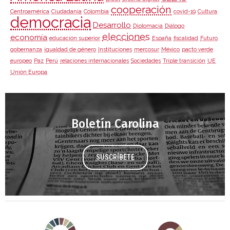
cooperación
Centroamérica
Ciudadanía
Colombia
covid-19
Cultura
democracia
Desarrollo
Diplomacia
Diálogo
elecciones
economía
educación superior
España
fiscalidad
Futuro
gobernanza
igualdad de género
Instituciones
mercosur
México
pacto verde
europeo
Paz
Perú
relaciones internacionales
Sociedades
Triple transición
UE
Unión Europa
Boletín Carolina
SUSCRÍBETE
Agenda 2030 de la ONU
Cooperación Española