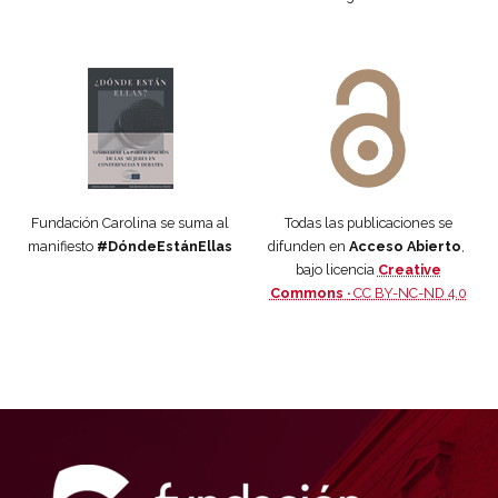
Manifiesto #DóndeEstánEllas
Manifiesto #DóndeEstánEllas
Fundación Carolina se suma al
Todas las publicaciones se
manifiesto
#DóndeEstánEllas
difunden en
Acceso Abierto
,
bajo licencia
Creative
Commons ·
CC BY-NC-ND 4.0