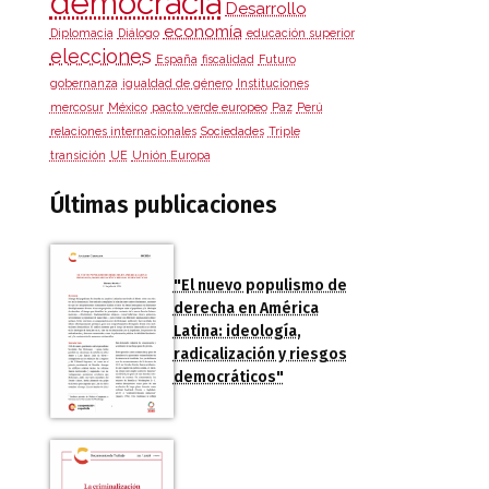
democracia
Desarrollo
economía
Diplomacia
Diálogo
educación superior
elecciones
España
fiscalidad
Futuro
gobernanza
igualdad de género
Instituciones
mercosur
México
pacto verde europeo
Paz
Perú
relaciones internacionales
Sociedades
Triple
transición
UE
Unión Europa
Últimas publicaciones
"El nuevo populismo de
derecha en América
Latina: ideología,
radicalización y riesgos
democráticos"