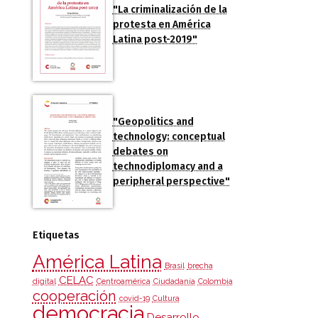
"La criminalización de la
protesta en América
Latina post-2019"
"Geopolitics and
technology: conceptual
debates on
technodiplomacy and a
peripheral perspective"
Etiquetas
América Latina
Brasil
brecha
CELAC
digital
Centroamérica
Ciudadanía
Colombia
cooperación
covid-19
Cultura
democracia
Desarrollo