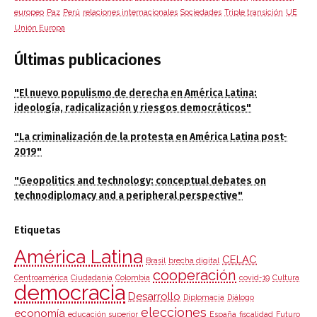
europeo
Paz
Perú
relaciones internacionales
Sociedades
Triple transición
UE
Unión Europa
Últimas publicaciones
"El nuevo populismo de derecha en América Latina:
ideología, radicalización y riesgos democráticos"
"La criminalización de la protesta en América Latina post-
2019"
"Geopolitics and technology: conceptual debates on
technodiplomacy and a peripheral perspective"
Etiquetas
América Latina
CELAC
Brasil
brecha digital
cooperación
Centroamérica
Ciudadanía
Colombia
covid-19
Cultura
democracia
Desarrollo
Diplomacia
Diálogo
elecciones
economía
educación superior
España
fiscalidad
Futuro