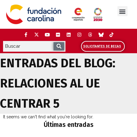
Saltar
al
contenido
La Fundación
Estudios y análisis
Cooperación y Liderazg
Red Carolina
SOLICITANTES DE BECAS
ENTRADAS DEL BLOG:
RELACIONES AL UE
CENTRAR 5
RELACIÓN DE AUTORES QUE COLABORAN EN EL
It seems we can't find what you're looking for.
Últimas entradas