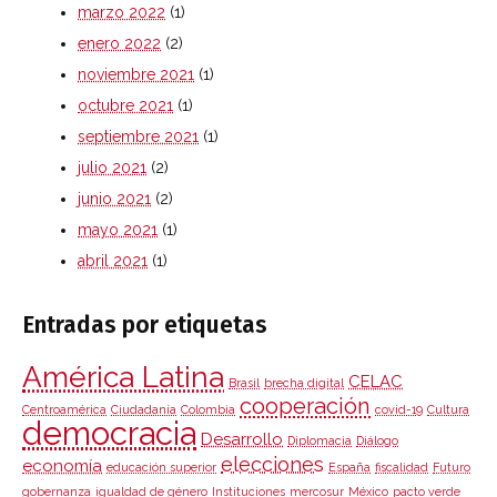
marzo 2022
(1)
enero 2022
(2)
noviembre 2021
(1)
octubre 2021
(1)
septiembre 2021
(1)
julio 2021
(2)
junio 2021
(2)
mayo 2021
(1)
abril 2021
(1)
Entradas por etiquetas
América Latina
CELAC
Brasil
brecha digital
cooperación
Centroamérica
Ciudadanía
Colombia
covid-19
Cultura
democracia
Desarrollo
Diplomacia
Diálogo
elecciones
economía
educación superior
España
fiscalidad
Futuro
gobernanza
igualdad de género
Instituciones
mercosur
México
pacto verde