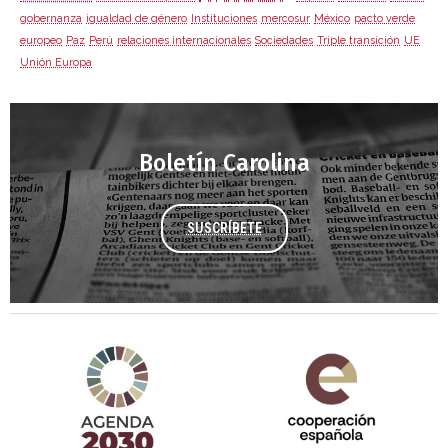
gobernanza
igualdad de género
Instituciones
mercosur
México
pacto verde
europeo
Paz
Perú
relaciones internacionales
Sociedades
Triple transición
UE
Unión Europa
Boletín Carolina
SUSCRÍBETE
Agenda 2030 de la ONU
Cooperación Española