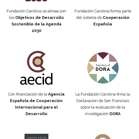
Fundación Carolina se alinea con
Fundación Carolina forma parte
los
Objetivos de Desarrollo
del sistema de
Cooperación
Sostenible de la Agenda
Española
2030
Fundación Carolina Colombia
Declaración de San Francisco
Con financiación de la
Agencia
La Fundación Carolina firma la
Española de Cooperación
Declaración de San Francisco
Internacional para el
sobre la evaluación de la
Desarrollo
investigación
DORA
Manifiesto #DóndeEstánEllas
Manifiesto #DóndeEstánEllas