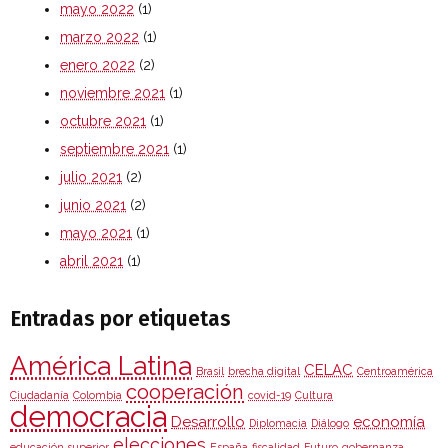
mayo 2022
(1)
marzo 2022
(1)
enero 2022
(2)
noviembre 2021
(1)
octubre 2021
(1)
septiembre 2021
(1)
julio 2021
(2)
junio 2021
(2)
mayo 2021
(1)
abril 2021
(1)
Entradas por etiquetas
América Latina
CELAC
Brasil
brecha digital
Centroamérica
cooperación
Ciudadanía
Colombia
covid-19
Cultura
democracia
Desarrollo
economía
Diplomacia
Diálogo
elecciones
educación superior
España
fiscalidad
Futuro
gobernanza