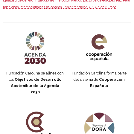
igualdad de género
Instituciones
mercosur
México
pacto verde europeo
Paz
Perú
relaciones internacionales
Sociedades
Triple transición
UE
Unión Europa
Agenda 2030 de la ONU
Cooperación Española
Fundación Carolina se alinea con
Fundación Carolina forma parte
los
Objetivos de Desarrollo
del sistema de
Cooperación
Sostenible de la Agenda
Española
2030
Fundación Carolina Colombia
Declaración de San Francisco