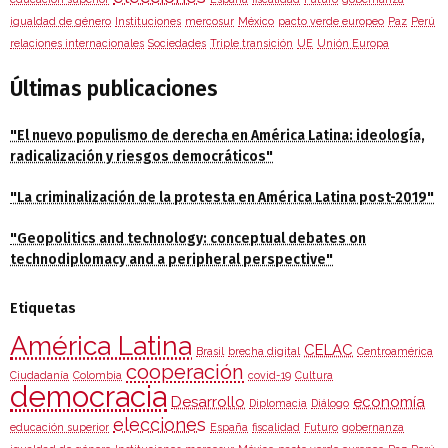
igualdad de género
Instituciones
mercosur
México
pacto verde europeo
Paz
Perú
relaciones internacionales
Sociedades
Triple transición
UE
Unión Europa
Últimas publicaciones
"El nuevo populismo de derecha en América Latina: ideología,
radicalización y riesgos democráticos"
"La criminalización de la protesta en América Latina post-2019"
"Geopolitics and technology: conceptual debates on
technodiplomacy and a peripheral perspective"
Etiquetas
América Latina
CELAC
Brasil
brecha digital
Centroamérica
cooperación
Ciudadanía
Colombia
covid-19
Cultura
democracia
Desarrollo
economía
Diplomacia
Diálogo
elecciones
educación superior
España
fiscalidad
Futuro
gobernanza