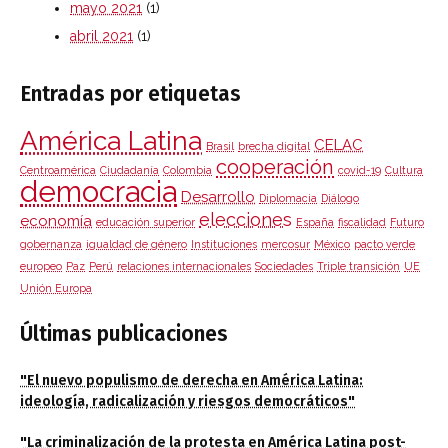
mayo 2021
(1)
abril 2021
(1)
Entradas por etiquetas
América Latina
CELAC
Brasil
brecha digital
cooperación
Centroamérica
Ciudadanía
Colombia
covid-19
Cultura
democracia
Desarrollo
Diplomacia
Diálogo
elecciones
economía
educación superior
España
fiscalidad
Futuro
gobernanza
igualdad de género
Instituciones
mercosur
México
pacto verde
europeo
Paz
Perú
relaciones internacionales
Sociedades
Triple transición
UE
Unión Europa
Últimas publicaciones
"El nuevo populismo de derecha en América Latina:
ideología, radicalización y riesgos democráticos"
"La criminalización de la protesta en América Latina post-