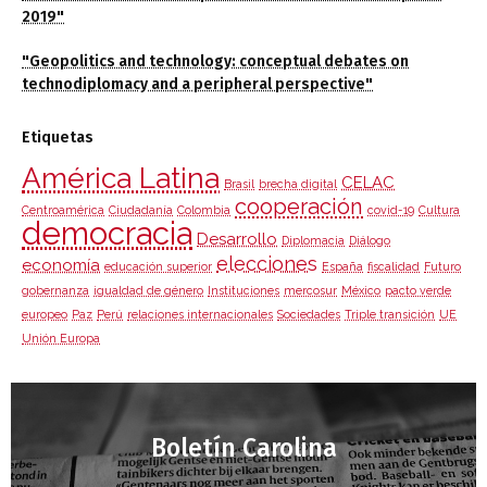
2019"
"Geopolitics and technology: conceptual debates on
technodiplomacy and a peripheral perspective"
Etiquetas
América Latina
CELAC
Brasil
brecha digital
cooperación
Centroamérica
Ciudadanía
Colombia
covid-19
Cultura
democracia
Desarrollo
Diplomacia
Diálogo
elecciones
economía
educación superior
España
fiscalidad
Futuro
gobernanza
igualdad de género
Instituciones
mercosur
México
pacto verde
europeo
Paz
Perú
relaciones internacionales
Sociedades
Triple transición
UE
Unión Europa
Boletín Carolina