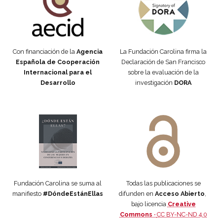
Con financiación de la
Agencia
La Fundación Carolina firma la
Española de Cooperación
Declaración de San Francisco
Internacional para el
sobre la evaluación de la
Desarrollo
investigación
DORA
Manifiesto #DóndeEstánEllas
Manifiesto #DóndeEstánEllas
Fundación Carolina se suma al
Todas las publicaciones se
manifiesto
#DóndeEstánEllas
difunden en
Acceso Abierto
,
bajo licencia
Creative
Commons ·
CC BY-NC-ND 4.0