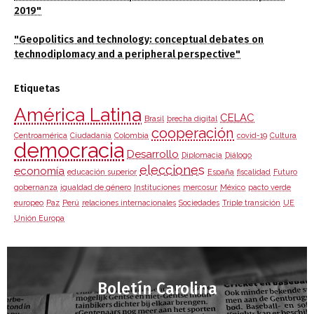
2019"
"Geopolitics and technology: conceptual debates on
technodiplomacy and a peripheral perspective"
Etiquetas
América Latina
CELAC
Brasil
brecha digital
cooperación
Centroamérica
Ciudadanía
Colombia
covid-19
Cultura
democracia
Desarrollo
Diplomacia
Diálogo
elecciones
economía
educación superior
España
fiscalidad
Futuro
gobernanza
igualdad de género
Instituciones
mercosur
México
pacto verde
europeo
Paz
Perú
relaciones internacionales
Sociedades
Triple transición
UE
Unión Europa
Boletín Carolina