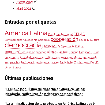
mayo 2021
(1)
abril 2021
(1)
Entradas por etiquetas
América Latina
CELAC
Brasil
brecha digital
cooperación
Centroamérica
Ciudadanía
Colombia
covid-19
Cultura
democracia
Desarrollo
Diplomacia
Diálogo
elecciones
economía
educación superior
España
fiscalidad
Futuro
gobernanza
igualdad de género
Instituciones
mercosur
México
pacto verde
europeo
Paz
Perú
relaciones internacionales
Sociedades
Triple transición
UE
Unión Europa
Últimas publicaciones
"El nuevo populismo de derecha en América Latina:
ideología, radicalización y riesgos democráticos"
"La criminalización de la protesta en América Latina post-