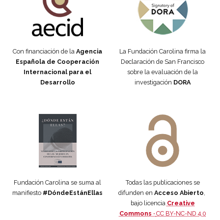
Con financiación de la
Agencia
La Fundación Carolina firma la
Española de Cooperación
Declaración de San Francisco
Internacional para el
sobre la evaluación de la
Desarrollo
investigación
DORA
Manifiesto #DóndeEstánEllas
Manifiesto #DóndeEstánEllas
Fundación Carolina se suma al
Todas las publicaciones se
manifiesto
#DóndeEstánEllas
difunden en
Acceso Abierto
,
bajo licencia
Creative
Commons ·
CC BY-NC-ND 4.0