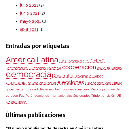
julio 2021
(2)
junio 2021
(2)
mayo 2021
(1)
abril 2021
(1)
Entradas por etiquetas
América Latina
CELAC
Brasil
brecha digital
cooperación
Centroamérica
Ciudadanía
Colombia
covid-19
Cultura
democracia
Desarrollo
Diplomacia
Diálogo
elecciones
economía
educación superior
España
fiscalidad
Futuro
gobernanza
igualdad de género
Instituciones
mercosur
México
pacto verde
europeo
Paz
Perú
relaciones internacionales
Sociedades
Triple transición
UE
Unión Europa
Últimas publicaciones
"El nuevo populismo de derecha en América Latina: