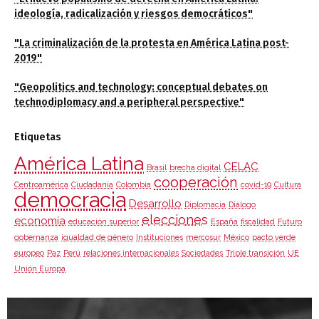
ideología, radicalización y riesgos democráticos"
"La criminalización de la protesta en América Latina post-
2019"
"Geopolitics and technology: conceptual debates on
technodiplomacy and a peripheral perspective"
Etiquetas
América Latina
CELAC
Brasil
brecha digital
cooperación
Centroamérica
Ciudadanía
Colombia
covid-19
Cultura
democracia
Desarrollo
Diplomacia
Diálogo
elecciones
economía
educación superior
España
fiscalidad
Futuro
gobernanza
igualdad de género
Instituciones
mercosur
México
pacto verde
europeo
Paz
Perú
relaciones internacionales
Sociedades
Triple transición
UE
Unión Europa