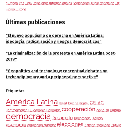
europeo
Paz
Perú
relaciones internacionales
Sociedades
Triple transición
UE
Unión Europa
Últimas publicaciones
"El nuevo populismo de derecha en América Latina:
ideología, radicalización y riesgos democráticos"
"La criminalización de la protesta en América Latina post-
2019"
"Geopolitics and technology: conceptual debates on
technodiplomacy and a peripheral perspective"
Etiquetas
América Latina
CELAC
Brasil
brecha digital
cooperación
Centroamérica
Ciudadanía
Colombia
covid-19
Cultura
democracia
Desarrollo
Diplomacia
Diálogo
elecciones
economía
educación superior
España
fiscalidad
Futuro