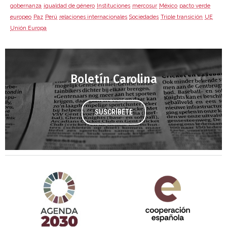
gobernanza
igualdad de género
Instituciones
mercosur
México
pacto verde
europeo
Paz
Perú
relaciones internacionales
Sociedades
Triple transición
UE
Unión Europa
Boletín Carolina
SUSCRÍBETE
Agenda 2030 de la ONU
Cooperación Española