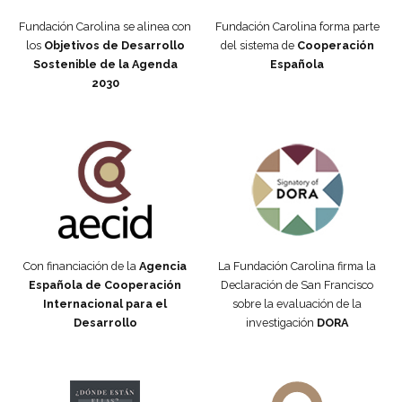
Fundación Carolina se alinea con
Fundación Carolina forma parte
los
Objetivos de Desarrollo
del sistema de
Cooperación
Sostenible de la Agenda
Española
2030
Fundación Carolina Colombia
Declaración de San Francisco
Con financiación de la
Agencia
La Fundación Carolina firma la
Española de Cooperación
Declaración de San Francisco
Internacional para el
sobre la evaluación de la
Desarrollo
investigación
DORA
Manifiesto #DóndeEstánEllas
Manifiesto #DóndeEstánEllas