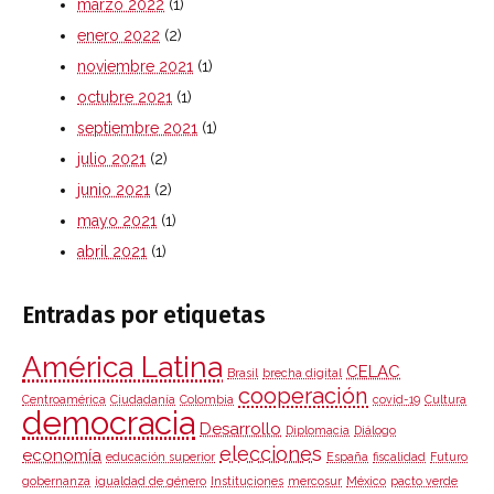
marzo 2022
(1)
enero 2022
(2)
noviembre 2021
(1)
octubre 2021
(1)
septiembre 2021
(1)
julio 2021
(2)
junio 2021
(2)
mayo 2021
(1)
abril 2021
(1)
Entradas por etiquetas
América Latina
CELAC
Brasil
brecha digital
cooperación
Centroamérica
Ciudadanía
Colombia
covid-19
Cultura
democracia
Desarrollo
Diplomacia
Diálogo
elecciones
economía
educación superior
España
fiscalidad
Futuro
gobernanza
igualdad de género
Instituciones
mercosur
México
pacto verde