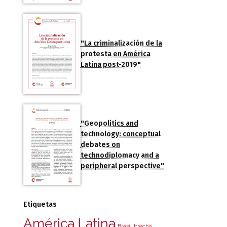
"La criminalización de la
protesta en América
Latina post-2019"
"Geopolitics and
technology: conceptual
debates on
technodiplomacy and a
peripheral perspective"
Etiquetas
América Latina
Brasil
brecha