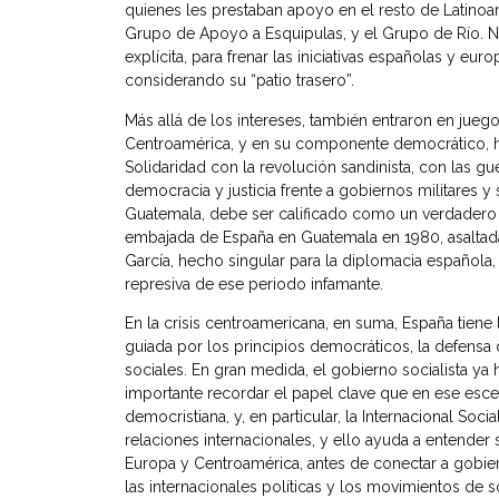
quienes les prestaban apoyo en el resto de Latinoa
Grupo de Apoyo a Esquipulas, y el Grupo de Río. No 
explícita, para frenar las iniciativas españolas y eur
considerando su “patio trasero”.
Más allá de los intereses, también entraron en juego
Centroamérica, y en su componente democrático, ha
Solidaridad con la revolución sandinista, con las g
democracia y justicia frente a gobiernos militares y
Guatemala, debe ser calificado como un verdadero 
embajada de España en Guatemala en 1980, asaltada 
García, hecho singular para la diplomacia española
represiva de ese periodo infamante.
En la crisis centroamericana, en suma, España tiene 
guiada por los principios democráticos, la defen
sociales. En gran medida, el gobierno socialista ya 
importante recordar el papel clave que en ese escenar
democristiana, y, en particular, la Internacional Soc
relaciones internacionales, y ello ayuda a entender
Europa y Centroamérica, antes de conectar a gobier
las internacionales políticas y los movimientos de