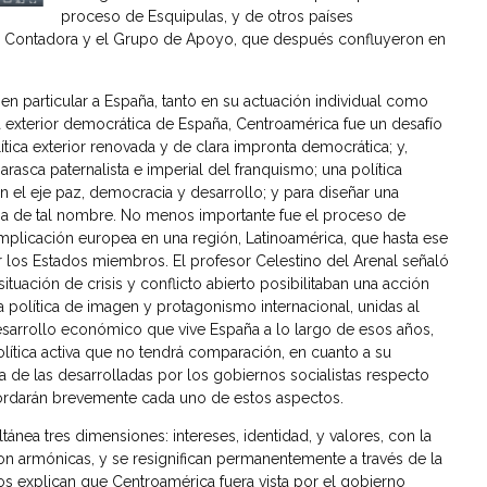
proceso de Esquipulas, y de otros países
e Contadora y el Grupo de Apoyo, que después confluyeron en
y en particular a España, tanto en su actuación individual como
ca exterior democrática de España, Centroamérica fue un desafío
tica exterior renovada y de clara impronta democrática; y,
jarasca paternalista e imperial del franquismo; una política
el eje paz, democracia y desarrollo; y para diseñar una
gna de tal nombre. No menos importante fue el proceso de
implicación europea en una región, Latinoamérica, que hasta ese
los Estados miembros. El profesor Celestino del Arenal señaló
ituación de crisis y conflicto abierto posibilitaban una acción
política de imagen y protagonismo internacional, unidas al
sarrollo económico que vive España a lo largo de esos años,
lítica activa que no tendrá comparación, en cuanto a su
a de las desarrolladas por los gobiernos socialistas respecto
bordarán brevemente cada uno de estos aspectos.
ánea tres dimensiones: intereses, identidad, y valores, con la
son armónicas, y se resignifican permanentemente a través de la
tos explican que Centroamérica fuera vista por el gobierno