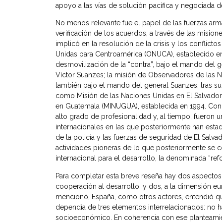
apoyo a las vías de solución pacífica y negociada de
No menos relevante fue el papel de las fuerzas ar
verificación de los acuerdos, a través de las misio
implicó en la resolución de la crisis y los conflic
Unidas para Centroamérica (ONUCA), establecido en 
desmovilización de la “contra”, bajo el mando del 
Víctor Suanzes; la misión de Observadores de las N
también bajo el mando del general Suanzes, tras su
como Misión de las Naciones Unidas en El Salvador 
en Guatemala (MINUGUA), establecida en 1994. Con 
alto grado de profesionalidad y, al tiempo, fueron
internacionales en las que posteriormente han est
de la policía y las fuerzas de seguridad de El Salva
actividades pioneras de lo que posteriormente se
internacional para el desarrollo, la denominada “ref
Para completar esta breve reseña hay dos aspectos ad
cooperación al desarrollo; y dos, a la dimensión eu
mencionó, España, como otros actores, entendió que
dependía de tres elementos interrelacionados: no 
socioeconómico. En coherencia con ese planteamien