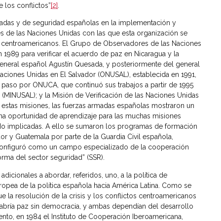
 los conflictos”
[2]
.
madas y de seguridad españolas en la implementación y
nes de las Naciones Unidas con las que esta organización se
tos centroamericanos. El Grupo de Observadores de las Naciones
1989 para verificar el acuerdo de paz en Nicaragua y la
general español Agustín Quesada, y posteriormente del general
aciones Unidas en El Salvador (ONUSAL), establecida en 1991,
 paso por ONUCA, que continuó sus trabajos a partir de 1995
(MINUSAL); y la Misión de Verificación de las Naciones Unidas
estas misiones, las fuerzas armadas españolas mostraron un
 una oportunidad de aprendizaje para las muchas misiones
ado implicadas. A ello se sumaron los programas de formación
dor y Guatemala por parte de la Guardia Civil española,
 configuró como un campo especializado de la cooperación
orma del sector seguridad” (SSR).
icionales a abordar, referidos, uno, a la política de
ropea de la política española hacia América Latina. Como se
 la resolución de la crisis y los conflictos centroamericanos
habría paz sin democracia, y ambas dependían del desarrollo
to, en 1984 el Instituto de Cooperación Iberoamericana,