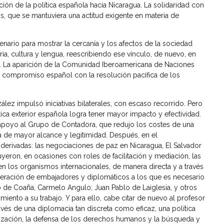
ón de la política española hacia Nicaragua. La solidaridad con
s, que se mantuviera una actitud exigente en materia de
enario para mostrar la cercanía y los afectos de la sociedad
a, cultura y lengua, reescribiendo ese vínculo, de nuevo, en
 La aparición de la Comunidad Iberoamericana de Naciones
 compromiso español con la resolución pacífica de los
ez impulsó iniciativas bilaterales, con escaso recorrido. Pero
tica exterior española logra tener mayor impacto y efectividad.
 apoyo al Grupo de Contadora, que redujo los costes de una
a de mayor alcance y legitimidad. Después, en el
erivadas: las negociaciones de paz en Nicaragua, El Salvador
yeron, en ocasiones con roles de facilitación y mediación, las
n los organismos internacionales, de manera directa y a través
neración de embajadores y diplomáticos a los que es necesario
 de Coaña, Carmelo Angulo; Juan Pablo de Laiglesia, y otros
ento a su trabajo. Y para ello, cabe citar de nuevo al profesor
ravés de una diplomacia tan discreta como eficaz, una política
zación, la defensa de los derechos humanos y la búsqueda y