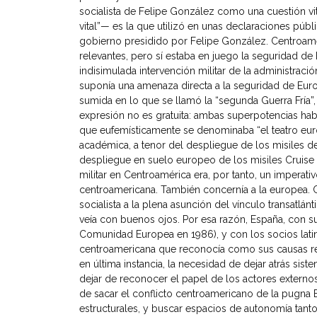
socialista de Felipe González como una cuestión vit
vital”— es la que utilizó en unas declaraciones púb
gobierno presidido por Felipe González. Centroamé
relevantes, pero sí estaba en juego la seguridad de
indisimulada intervención militar de la administraci
suponía una amenaza directa a la seguridad de Euro
sumida en lo que se llamó la “segunda Guerra Fría”
expresión no es gratuita: ambas superpotencias hab
que eufemísticamente se denominaba “el teatro eur
académica, a tenor del despliegue de los misiles de
despliegue en suelo europeo de los misiles Cruise y
militar en Centroamérica era, por tanto, un imperat
centroamericana. También concernía a la europea. Cla
socialista a la plena asunción del vínculo transatlá
veía con buenos ojos. Por esa razón, España, con s
Comunidad Europea en 1986), y con los socios latino
centroamericana que reconocía como sus causas rea
en última instancia, la necesidad de dejar atrás sist
dejar de reconocer el papel de los actores externos
de sacar el conflicto centroamericano de la pugna
estructurales, y buscar espacios de autonomía tan