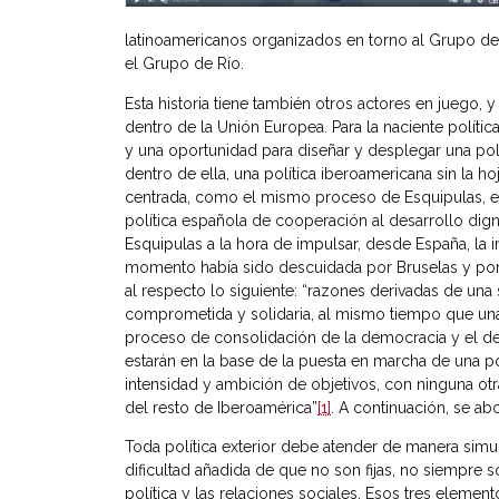
latinoamericanos organizados en torno al Grupo d
el Grupo de Río.
Esta historia tiene también otros actores en juego, 
dentro de la Unión Europea. Para la naciente políti
y una oportunidad para diseñar y desplegar una polí
dentro de ella, una política iberoamericana sin la ho
centrada, como el mismo proceso de Esquipulas, en 
política española de cooperación al desarrollo di
Esquipulas a la hora de impulsar, desde España, la 
momento había sido descuidada por Bruselas y por 
al respecto lo siguiente: “razones derivadas de una s
comprometida y solidaria, al mismo tiempo que una 
proceso de consolidación de la democracia y el de
estarán en la base de la puesta en marcha de una po
intensidad y ambición de objetivos, con ninguna otr
del resto de Iberoamérica”
[1]
. A continuación, se a
Toda política exterior debe atender de manera simult
dificultad añadida de que no son fijas, no siempre 
política y las relaciones sociales. Esos tres elemen