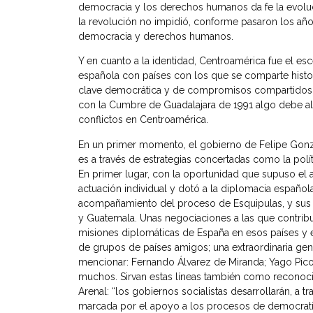
democracia y los derechos humanos da fe la evoluci
la revolución no impidió, conforme pasaron los año
democracia y derechos humanos.
Y en cuanto a la identidad, Centroamérica fue el esc
española con países con los que se comparte histori
clave democrática y de compromisos compartidos.
con la Cumbre de Guadalajara de 1991 algo debe al
conflictos en Centroamérica.
En un primer momento, el gobierno de Felipe Gonzál
es a través de estrategias concertadas como la polí
En primer lugar, con la oportunidad que supuso el
actuación individual y dotó a la diplomacia español
acompañamiento del proceso de Esquipulas, y sus d
y Guatemala. Unas negociaciones a las que contribu
misiones diplomáticas de España en esos países y e
de grupos de países amigos; una extraordinaria ge
mencionar: Fernando Álvarez de Miranda; Yago Pico
muchos. Sirvan estas líneas también como reconocimi
Arenal: “los gobiernos socialistas desarrollarán, a t
marcada por el apoyo a los procesos de democrati