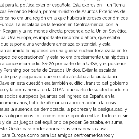
al para la política exterior española. Esta expresión —un “tema
licas Fernando Morán, primer ministro de Asuntos Exteriores del
rica no era una región en la que hubiera intereses económicos
 Europa. La escalada de la tensión en Centroamérica, con la
ón Reagan y la no menos directa presencia de la Unión Soviética,
pa. Una Europa, es importante recordarlo ahora, que estaba
, que suponía una verdadera amenaza existencial, y esta
ían asumido la hipótesis de una guerra nuclear localizada en lo
opeo de operaciones”, y esta no era precisamente una hipótesis
 alcance intermedio SS-20 por parte de la URSS, y el posterior
 Pershing por parte de Estados Unidos. Evitar la escalada
ivo de paz y seguridad que no solo afectaba a la ciudadanía
ve en esta cuestión era también el difícil tránsito del gobierno
ntico y la permanencia en la OTAN, que parte de su electorado no
us socios europeos (ya antes del ingreso de España en la
americanos, trató de afirmar una aproximación a la crisis
les la ausencia de democracia, la pobreza y la desigualdad, y
emas oligárquicos sostenidos por el aparato militar. Todo ello, sin
 y de los juegos del equilibrio de poder. Se trataba, en suma,
 Este-Oeste, para poder abordar sus verdaderas causas
to para Europa como para los amigos centroamericanos y