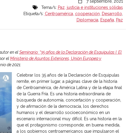
7 septiembre, 2021
Tema/s:
Paz, justicia e instituciones sólidas
Etiqueta/s:
Centroamérica
,
cooperación
,
Desarrollo
,
Diplomacia
,
España
,
Paz
autor en el
Seminario: “35 años de la Declaración de Esquipulas I. El
por el
Ministerio de Asuntos Exteriores, Unión Europea y
unio de 2021.
Celebrar los 35 años de la Declaración de Esquipulas
remite, en primer lugar, a páginas clave de la historia
de Centroamérica, de América Latina y de la etapa final
de la Guerra Fría. Es una historia extraordinaria de
búsqueda de autonomía, concertación y cooperación,
y de afirmación de la democracia, los derechos
humanos y el desarrollo socioeconómico en un
escenario internacional muy difícil. Es una historia en la
que el protagonismo corresponde, en buena medida,
a los gobiernos centroamericanos que impulsaron el