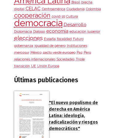
América Latina
Brasil
brecha
CELAC
digital
Centroamérica
Ciudadanía
Colombia
cooperación
covid-19
Cultura
democracia
Desarrollo
economía
Diplomacia
Diálogo
educación superior
elecciones
España
fiscalidad
Futuro
gobernanza
igualdad de género
Instituciones
mercosur
México
pacto verde europeo
Paz
Perú
relaciones internacionales
Sociedades
Triple
transición
UE
Unión Europa
Últimas publicaciones
"El nuevo populismo de
derecha en América
Latina: ideología,
radicalización y riesgos
democráticos"