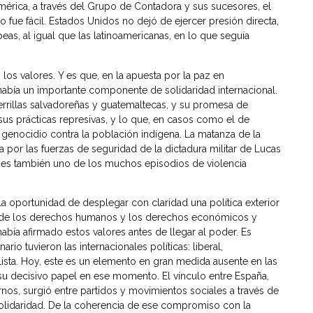
mérica, a través del Grupo de Contadora y sus sucesores, el
fue fácil. Estados Unidos no dejó de ejercer presión directa,
opeas, al igual que las latinoamericanas, en lo que seguía
 los valores. Y es que, en la apuesta por la paz en
bía un importante componente de solidaridad internacional.
uerrillas salvadoreñas y guatemaltecas, y su promesa de
 sus prácticas represivas, y lo que, en casos como el de
genocidio contra la población indígena. La matanza de la
por las fuerzas de seguridad de la dictadura militar de Lucas
, es también uno de los muchos episodios de violencia
la oportunidad de desplegar con claridad una política exterior
sa de los derechos humanos y los derechos económicos y
había afirmado estos valores antes de llegar al poder. Es
io tuvieron las internacionales políticas: liberal,
ialista. Hoy, este es un elemento en gran medida ausente en las
 su decisivo papel en ese momento. El vínculo entre España,
nos, surgió entre partidos y movimientos sociales a través de
 solidaridad. De la coherencia de ese compromiso con la