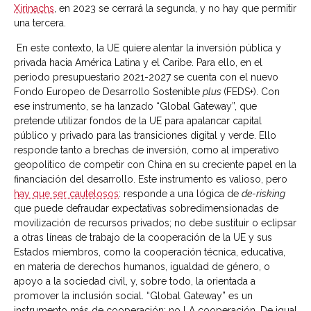
Xirinachs
, en 2023 se cerrará la segunda, y no hay que permitir
una tercera.
En este contexto, la UE quiere alentar la inversión pública y
privada hacia América Latina y el Caribe. Para ello, en el
periodo presupuestario 2021-2027 se cuenta con el nuevo
Fondo Europeo de Desarrollo Sostenible
plus
(FEDS+). Con
ese instrumento, se ha lanzado “Global Gateway”, que
pretende utilizar fondos de la UE para apalancar capital
público y privado para las transiciones digital y verde. Ello
responde tanto a brechas de inversión, como al imperativo
geopolítico de competir con China en su creciente papel en la
financiación del desarrollo. Este instrumento es valioso, pero
hay que ser cautelosos
: responde a una lógica de
de-risking
que puede defraudar expectativas sobredimensionadas de
movilización de recursos privados; no debe sustituir o eclipsar
a otras líneas de trabajo de la cooperación de la UE y sus
Estados miembros, como la cooperación técnica, educativa,
en materia de derechos humanos, igualdad de género, o
apoyo a la sociedad civil, y, sobre todo, la orientada a
promover la inclusión social. “Global Gateway” es un
instrumento más de cooperación; no LA cooperación. De igual