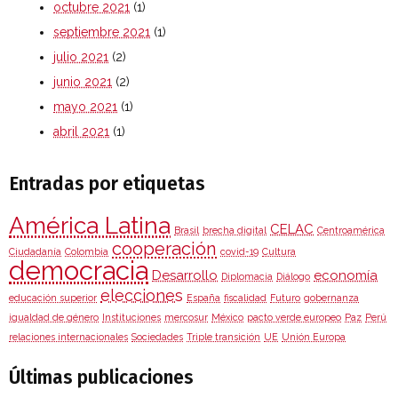
octubre 2021
(1)
septiembre 2021
(1)
julio 2021
(2)
junio 2021
(2)
mayo 2021
(1)
abril 2021
(1)
Entradas por etiquetas
América Latina
CELAC
Brasil
brecha digital
Centroamérica
cooperación
Ciudadanía
Colombia
covid-19
Cultura
democracia
Desarrollo
economía
Diplomacia
Diálogo
elecciones
educación superior
España
fiscalidad
Futuro
gobernanza
igualdad de género
Instituciones
mercosur
México
pacto verde europeo
Paz
Perú
relaciones internacionales
Sociedades
Triple transición
UE
Unión Europa
Últimas publicaciones