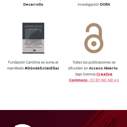
Desarrollo
investigación
DORA
Manifiesto #DóndeEstánEllas
Manifiesto #DóndeEstánEllas
Fundación Carolina se suma al
Todas las publicaciones se
manifiesto
#DóndeEstánEllas
difunden en
Acceso Abierto
,
bajo licencia
Creative
Commons ·
CC BY-NC-ND 4.0