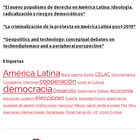
"El nuevo populismo de derecha en América Latina: ideología,
radicalización y riesgos democráticos"
"La criminalización de la protesta en América Latina post-2019"
"Geopolitics and technology: conceptual debates on
technodiplomacy and a peripheral perspective"
Etiquetas
América Latina
CELAC
Brasil
brecha digital
Centroamérica
cooperación
Ciudadanía
Colombia
covid-19
Cultura
democracia
Desarrollo
economía
Diplomacia
Diálogo
elecciones
educación superior
España
fiscalidad
Futuro
gobernanza
igualdad de género
Instituciones
mercosur
México
pacto verde europeo
Paz
Perú
relaciones internacionales
Sociedades
Triple transición
UE
Unión Europa
Agenda 2030 de la ONU
Cooperación Española