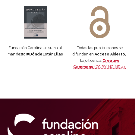
Manifiesto #DóndeEstánEllas
Manifiesto #DóndeEstánEllas
Fundación Carolina se suma al
Todas las publicaciones se
manifiesto
#DóndeEstánEllas
difunden en
Acceso Abierto
,
bajo licencia
Creative
Commons ·
CC BY-NC-ND 4.0