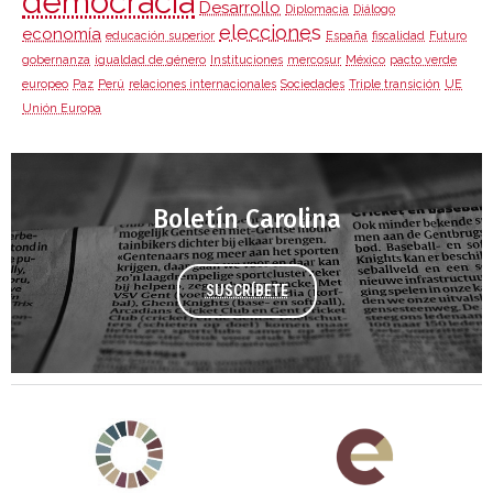
democracia
Desarrollo
Diplomacia
Diálogo
elecciones
economía
educación superior
España
fiscalidad
Futuro
gobernanza
igualdad de género
Instituciones
mercosur
México
pacto verde
europeo
Paz
Perú
relaciones internacionales
Sociedades
Triple transición
UE
Unión Europa
Boletín Carolina
SUSCRÍBETE
Agenda 2030 de la ONU
Cooperación Española