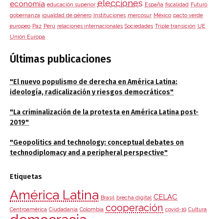
elecciones
economía
educación superior
España
fiscalidad
Futuro
gobernanza
igualdad de género
Instituciones
mercosur
México
pacto verde
europeo
Paz
Perú
relaciones internacionales
Sociedades
Triple transición
UE
Unión Europa
Últimas publicaciones
"El nuevo populismo de derecha en América Latina:
ideología, radicalización y riesgos democráticos"
"La criminalización de la protesta en América Latina post-
2019"
"Geopolitics and technology: conceptual debates on
technodiplomacy and a peripheral perspective"
Etiquetas
América Latina
CELAC
Brasil
brecha digital
cooperación
Centroamérica
Ciudadanía
Colombia
covid-19
Cultura