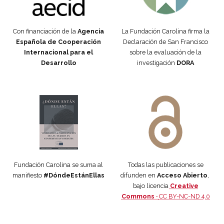
Con financiación de la
Agencia
La Fundación Carolina firma la
Española de Cooperación
Declaración de San Francisco
Internacional para el
sobre la evaluación de la
Desarrollo
investigación
DORA
Manifiesto #DóndeEstánEllas
Manifiesto #DóndeEstánEllas
Fundación Carolina se suma al
Todas las publicaciones se
manifiesto
#DóndeEstánEllas
difunden en
Acceso Abierto
,
bajo licencia
Creative
Commons ·
CC BY-NC-ND 4.0