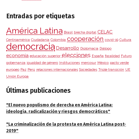
Entradas por etiquetas
América Latina
CELAC
Brasil
brecha digital
cooperación
Centroamérica
Ciudadanía
Colombia
covid-19
Cultura
democracia
Desarrollo
Diplomacia
Diálogo
elecciones
economía
educación superior
España
fiscalidad
Futuro
gobernanza
igualdad de género
Instituciones
mercosur
México
pacto verde
europeo
Paz
Perú
relaciones internacionales
Sociedades
Triple transición
UE
Unión Europa
Últimas publicaciones
"El nuevo populismo de derecha en América Latina:
ideología, radicalización y riesgos democráticos"
"La criminalización de la protesta en América Latina post-
2019"