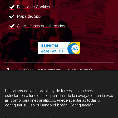
Política de Cookies
Mapa del Sitio
Asociaciones de exbecarios
Teléfonos: (+34) 913796771 - (+34) 914562900
Dirección: Plaza del Marqués de Salamanca nº 8, 4ª plan
ta, 28006 Madrid.
Utilizamos cookies propias y de terceros para fines
Correo : informacion@fundacioncarolina.es
estrictamente funcionales, permitiendo la navegación en la web,
así como para fines analíticos. Puede aceptarlas todas o
configurar su uso pulsando el botón "Configuración".
A TRAVÉS DEL FORMULARIO
CONTACTA CON FC