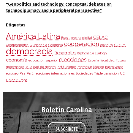
"Geopolitics and technology: conceptual debates on
technodiplomacy and a peripheral perspective"
Etiquetas
América Latina
CELAC
Brasil
brecha digital
cooperación
Centroamérica
Ciudadanía
Colombia
covid-19
Cultura
democracia
Desarrollo
Diplomacia
Diálogo
elecciones
economía
educación superior
España
fiscalidad
Futuro
gobernanza
igualdad de género
Instituciones
mercosur
México
pacto verde
europeo
Paz
Perú
relaciones internacionales
Sociedades
Triple transición
UE
Unión Europa
Boletín Carolina
SUSCRÍBETE