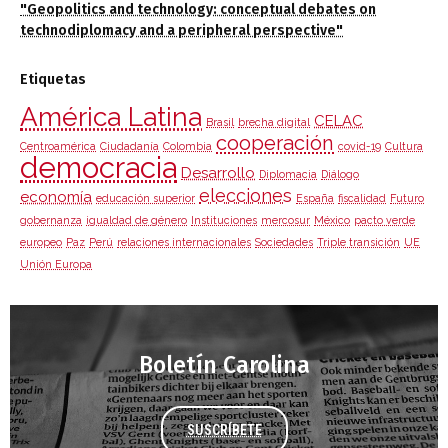
"Geopolitics and technology: conceptual debates on
technodiplomacy and a peripheral perspective"
Etiquetas
América Latina
CELAC
Brasil
brecha digital
cooperación
Centroamérica
Ciudadanía
Colombia
covid-19
Cultura
democracia
Desarrollo
Diplomacia
Diálogo
elecciones
economía
educación superior
España
fiscalidad
Futuro
gobernanza
igualdad de género
Instituciones
mercosur
México
pacto verde
europeo
Paz
Perú
relaciones internacionales
Sociedades
Triple transición
UE
Unión Europa
Boletín Carolina
SUSCRÍBETE