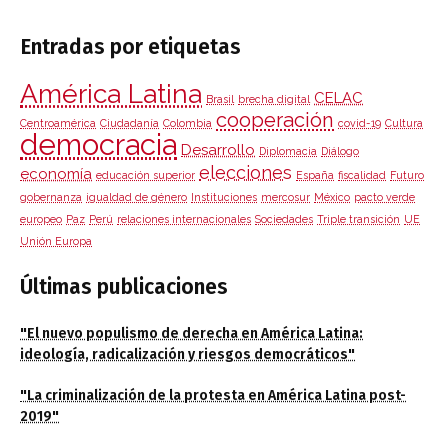
Entradas por etiquetas
América Latina
CELAC
Brasil
brecha digital
cooperación
Centroamérica
Ciudadanía
Colombia
covid-19
Cultura
democracia
Desarrollo
Diplomacia
Diálogo
elecciones
economía
educación superior
España
fiscalidad
Futuro
gobernanza
igualdad de género
Instituciones
mercosur
México
pacto verde
europeo
Paz
Perú
relaciones internacionales
Sociedades
Triple transición
UE
Unión Europa
Últimas publicaciones
"El nuevo populismo de derecha en América Latina:
ideología, radicalización y riesgos democráticos"
"La criminalización de la protesta en América Latina post-
2019"