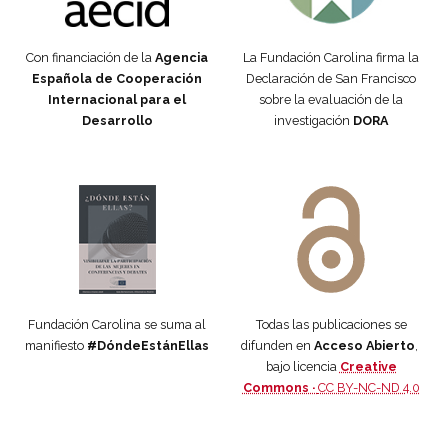
Con financiación de la
Agencia
La Fundación Carolina firma la
Española de Cooperación
Declaración de San Francisco
Internacional para el
sobre la evaluación de la
Desarrollo
investigación
DORA
Manifiesto #DóndeEstánEllas
Manifiesto #DóndeEstánEllas
Fundación Carolina se suma al
Todas las publicaciones se
manifiesto
#DóndeEstánEllas
difunden en
Acceso Abierto
,
bajo licencia
Creative
Commons ·
CC BY-NC-ND 4.0