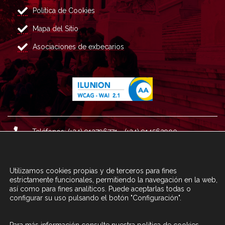
Política de Cookies
Mapa del Sitio
Asociaciones de exbecarios
Teléfonos: (+34) 913796771 - (+34) 914562900
Dirección: Plaza del Marqués de Salamanca nº 8, 4ª plan
ta, 28006 Madrid.
Utilizamos cookies propias y de terceros para fines
Correo : informacion@fundacioncarolina.es
estrictamente funcionales, permitiendo la navegación en la web,
así como para fines analíticos. Puede aceptarlas todas o
configurar su uso pulsando el botón "Configuración".
A TRAVÉS DEL FORMULARIO
CONTACTA CON FC