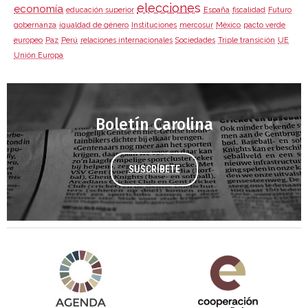
elecciones
economía
educación superior
España
fiscalidad
Futuro
gobernanza
igualdad de género
Instituciones
mercosur
México
pacto verde
europeo
Paz
Perú
relaciones internacionales
Sociedades
Triple transición
UE
Unión Europa
Boletín Carolina
SUSCRÍBETE
Agenda 2030 de la ONU
Cooperación Española