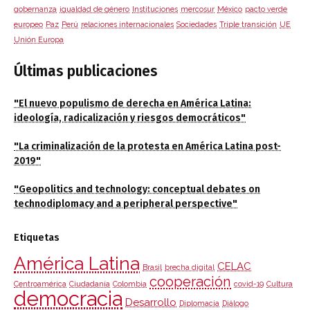
gobernanza
igualdad de género
Instituciones
mercosur
México
pacto verde
europeo
Paz
Perú
relaciones internacionales
Sociedades
Triple transición
UE
Unión Europa
Últimas publicaciones
"El nuevo populismo de derecha en América Latina:
ideología, radicalización y riesgos democráticos"
"La criminalización de la protesta en América Latina post-
2019"
"Geopolitics and technology: conceptual debates on
technodiplomacy and a peripheral perspective"
Etiquetas
América Latina
CELAC
Brasil
brecha digital
cooperación
Centroamérica
Ciudadanía
Colombia
covid-19
Cultura
democracia
Desarrollo
Diplomacia
Diálogo