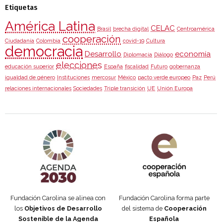
Etiquetas
América Latina
CELAC
Brasil
brecha digital
Centroamérica
cooperación
Ciudadanía
Colombia
covid-19
Cultura
democracia
Desarrollo
economía
Diplomacia
Diálogo
elecciones
educación superior
España
fiscalidad
Futuro
gobernanza
igualdad de género
Instituciones
mercosur
México
pacto verde europeo
Paz
Perú
relaciones internacionales
Sociedades
Triple transición
UE
Unión Europa
Agenda 2030 de la ONU
Cooperación Española
Fundación Carolina se alinea con
Fundación Carolina forma parte
los
Objetivos de Desarrollo
del sistema de
Cooperación
Sostenible de la Agenda
Española