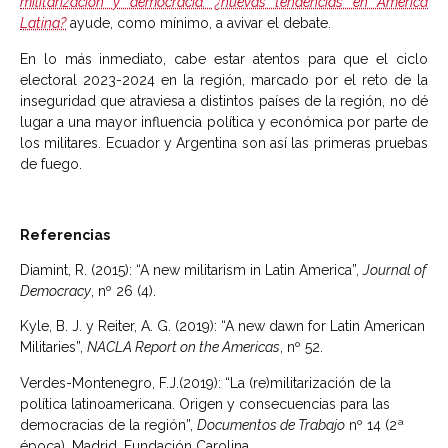
militarización y democracia: ¿nuevas tendencias en América
Latina?
ayude, como mínimo, a avivar el debate.
En lo más inmediato, cabe estar atentos para que el ciclo
electoral 2023-2024 en la región, marcado por el reto de la
inseguridad que atraviesa a distintos países de la región, no dé
lugar a una mayor influencia política y económica por parte de
los militares. Ecuador y Argentina son así las primeras pruebas
de fuego.
Referencias
Diamint, R. (2015): “A new militarism in Latin America”,
Journal of
Democracy
, nº 26 (4).
Kyle, B. J. y Reiter, A. G. (2019): “A new dawn for Latin American
Militaries”,
NACLA Report on the Americas
, nº 52.
Verdes-Montenegro, F.J.(2019): “La (re)militarización de la
política latinoamericana. Origen y consecuencias para las
democracias de la región”,
Documentos de Trabajo
nº 14 (2ª
época), Madrid, Fundación Carolina.