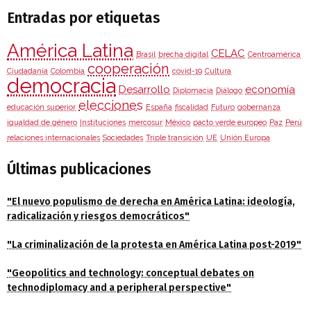
Entradas por etiquetas
América Latina
CELAC
Brasil
brecha digital
Centroamérica
cooperación
Ciudadanía
Colombia
covid-19
Cultura
democracia
Desarrollo
economía
Diplomacia
Diálogo
elecciones
educación superior
España
fiscalidad
Futuro
gobernanza
igualdad de género
Instituciones
mercosur
México
pacto verde europeo
Paz
Perú
relaciones internacionales
Sociedades
Triple transición
UE
Unión Europa
Últimas publicaciones
"El nuevo populismo de derecha en América Latina: ideología,
radicalización y riesgos democráticos"
"La criminalización de la protesta en América Latina post-2019"
"Geopolitics and technology: conceptual debates on
technodiplomacy and a peripheral perspective"