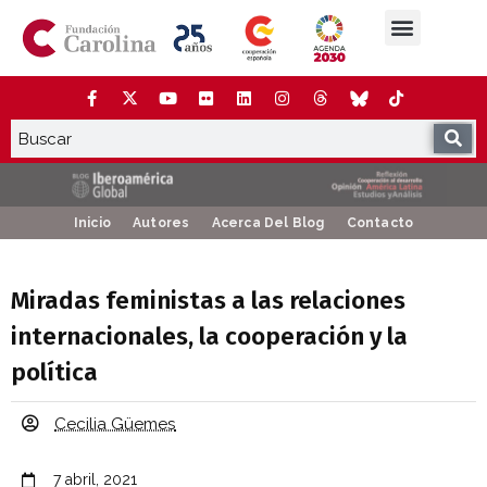
Saltar
al
contenido
La Fundación
Estudios y análisis
Cooperación y Liderazgo
Red Carolina
Inicio
Autores
Acerca Del Blog
Contacto
Miradas feministas a las relaciones
internacionales, la cooperación y la
política
Cecilia Güemes
7 abril, 2021