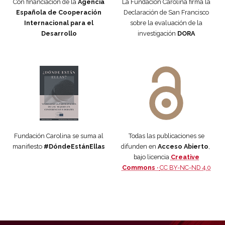
Con financiación de la
Agencia
La Fundación Carolina firma la
Española de Cooperación
Declaración de San Francisco
Internacional para el
sobre la evaluación de la
Desarrollo
investigación
DORA
Manifiesto #DóndeEstánEllas
Manifiesto #DóndeEstánEllas
Fundación Carolina se suma al
Todas las publicaciones se
manifiesto
#DóndeEstánEllas
difunden en
Acceso Abierto
,
bajo licencia
Creative
Commons ·
CC BY-NC-ND 4.0