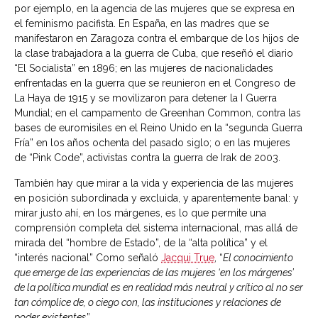
por ejemplo, en la agencia de las mujeres que se expresa en
el feminismo pacifista. En España, en las madres que se
manifestaron en Zaragoza contra el embarque de los hijos de
la clase trabajadora a la guerra de Cuba, que reseñó el diario
“El Socialista” en 1896; en las mujeres de nacionalidades
enfrentadas en la guerra que se reunieron en el Congreso de
La Haya de 1915 y se movilizaron para detener la I Guerra
Mundial; en el campamento de Greenhan Common, contra las
bases de euromisiles en el Reino Unido en la “segunda Guerra
Fría” en los años ochenta del pasado siglo; o en las mujeres
de “Pink Code”, activistas contra la guerra de Irak de 2003.
También hay que mirar a la vida y experiencia de las mujeres
en posición subordinada y excluida, y aparentemente banal: y
mirar justo ahí, en los márgenes, es lo que permite una
comprensión completa del sistema internacional, mas allá́ de
mirada del “hombre de Estado”, de la “alta política” y el
“interés nacional” Como señaló
Jacqui True
, “
El conocimiento
que emerge de las experiencias de las mujeres ‘en los márgenes’
de la política mundial es en realidad más neutral y crítico al no ser
tan cómplice de, o ciego con, las instituciones y relaciones de
poder existente
s”.