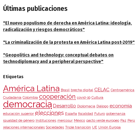
Últimas publicaciones
"El nuevo populismo de derecha en América Latina: ideología,
radicalización y riesgos democráticos"
"La criminalización de la protesta en América Latina post-2019"
"Geopolitics and technology: conceptual debates on
technodiplomacy and a peripheral perspective"
Etiquetas
América Latina
CELAC
Brasil
brecha digital
Centroamérica
cooperación
Ciudadanía
Colombia
covid-19
Cultura
democracia
Desarrollo
economía
Diplomacia
Diálogo
elecciones
educación superior
España
fiscalidad
Futuro
gobernanza
igualdad de género
Instituciones
mercosur
México
pacto verde europeo
Paz
Perú
relaciones internacionales
Sociedades
Triple transición
UE
Unión Europa