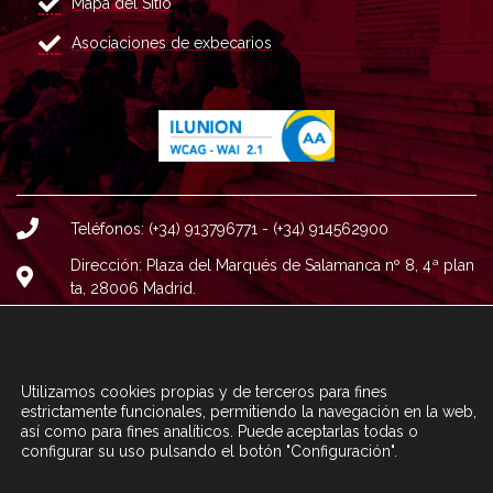
Mapa del Sitio
Asociaciones de exbecarios
Teléfonos: (+34) 913796771 - (+34) 914562900
Dirección: Plaza del Marqués de Salamanca nº 8, 4ª plan
ta, 28006 Madrid.
Correo : informacion@fundacioncarolina.es
A TRAVÉS DEL FORMULARIO
CONTACTA CON FC
Utilizamos cookies propias y de terceros para fines
estrictamente funcionales, permitiendo la navegación en la web,
así como para fines analíticos. Puede aceptarlas todas o
configurar su uso pulsando el botón "Configuración".
© Fundación Carolina 2020