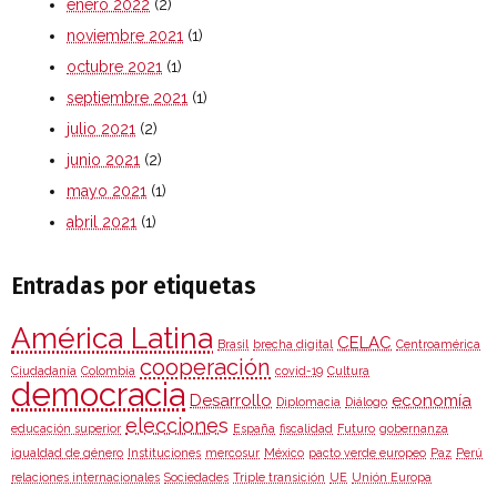
enero 2022
(2)
noviembre 2021
(1)
octubre 2021
(1)
septiembre 2021
(1)
julio 2021
(2)
junio 2021
(2)
mayo 2021
(1)
abril 2021
(1)
Entradas por etiquetas
América Latina
CELAC
Brasil
brecha digital
Centroamérica
cooperación
Ciudadanía
Colombia
covid-19
Cultura
democracia
Desarrollo
economía
Diplomacia
Diálogo
elecciones
educación superior
España
fiscalidad
Futuro
gobernanza
igualdad de género
Instituciones
mercosur
México
pacto verde europeo
Paz
Perú
relaciones internacionales
Sociedades
Triple transición
UE
Unión Europa