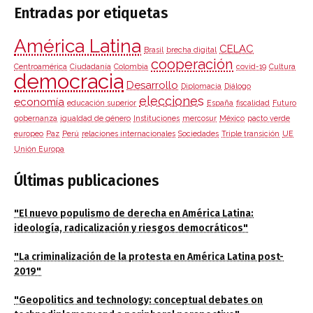
Entradas por etiquetas
América Latina
CELAC
Brasil
brecha digital
cooperación
Centroamérica
Ciudadanía
Colombia
covid-19
Cultura
democracia
Desarrollo
Diplomacia
Diálogo
elecciones
economía
educación superior
España
fiscalidad
Futuro
gobernanza
igualdad de género
Instituciones
mercosur
México
pacto verde
europeo
Paz
Perú
relaciones internacionales
Sociedades
Triple transición
UE
Unión Europa
Últimas publicaciones
"El nuevo populismo de derecha en América Latina:
ideología, radicalización y riesgos democráticos"
"La criminalización de la protesta en América Latina post-
2019"
"Geopolitics and technology: conceptual debates on