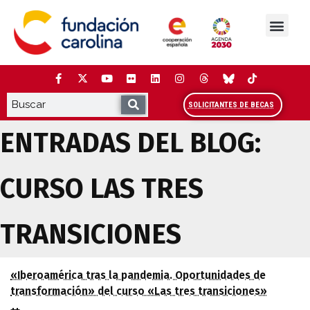
Saltar
al
contenido
La Fundación
Estudios y análisis
Cooperación y Liderazg
Red Carolina
SOLICITANTES DE BECAS
ENTRADAS DEL BLOG:
CURSO LAS TRES
TRANSICIONES
RELACIÓN DE AUTORES QUE COLABORAN EN EL
«Iberoamérica tras la pandemia. Oportunidades de
transformación» del curso «Las tres transiciones»