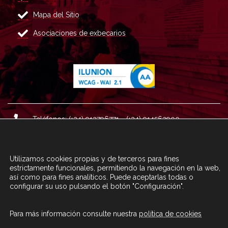
Mapa del Sitio
Asociaciones de exbecarios
Teléfonos: (+34) 913796771 - (+34) 914562900
Dirección: Plaza del Marqués de Salamanca nº 8, 4ª plan
ta, 28006 Madrid.
Utilizamos cookies propias y de terceros para fines
Correo : informacion@fundacioncarolina.es
estrictamente funcionales, permitiendo la navegación en la web,
así como para fines analíticos. Puede aceptarlas todas o
configurar su uso pulsando el botón "Configuración".
A TRAVÉS DEL FORMULARIO
CONTACTA CON FC
Para más información consulte nuestra
política de cookies