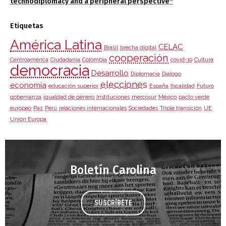
technodiplomacy and a peripheral perspective"
Etiquetas
América Latina
CELAC
Brasil
brecha digital
cooperación
Centroamérica
Ciudadanía
Colombia
covid-19
Cultura
democracia
Desarrollo
Diplomacia
Diálogo
elecciones
economía
educación superior
España
fiscalidad
Futuro
gobernanza
igualdad de género
Instituciones
mercosur
México
pacto verde
europeo
Paz
Perú
relaciones internacionales
Sociedades
Triple transición
UE
Unión Europa
Boletín Carolina
SUSCRÍBETE