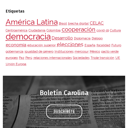
Etiquetas
América Latina
CELAC
Brasil
brecha digital
cooperación
Centroamérica
Ciudadanía
Colombia
covid-19
Cultura
democracia
Desarrollo
Diplomacia
Diálogo
elecciones
economía
educación superior
España
fiscalidad
Futuro
gobernanza
igualdad de género
Instituciones
mercosur
México
pacto verde
europeo
Paz
Perú
relaciones internacionales
Sociedades
Triple transición
UE
Unión Europa
Boletín Carolina
SUSCRÍBETE