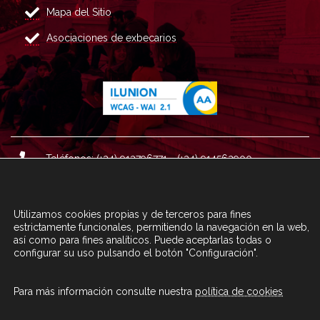
Mapa del Sitio
Asociaciones de exbecarios
Teléfonos: (+34) 913796771 - (+34) 914562900
Dirección: Plaza del Marqués de Salamanca nº 8, 4ª plan
ta, 28006 Madrid.
Utilizamos cookies propias y de terceros para fines
Correo : informacion@fundacioncarolina.es
estrictamente funcionales, permitiendo la navegación en la web,
así como para fines analíticos. Puede aceptarlas todas o
configurar su uso pulsando el botón "Configuración".
A TRAVÉS DEL FORMULARIO
CONTACTA CON FC
Para más información consulte nuestra
política de cookies
© Fundación Carolina 2020