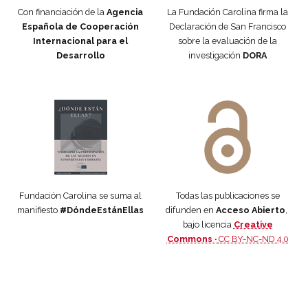
Con financiación de la
Agencia
La Fundación Carolina firma la
Española de Cooperación
Declaración de San Francisco
Internacional para el
sobre la evaluación de la
Desarrollo
investigación
DORA
Manifiesto #DóndeEstánEllas
Manifiesto #DóndeEstánEllas
Fundación Carolina se suma al
Todas las publicaciones se
manifiesto
#DóndeEstánEllas
difunden en
Acceso Abierto
,
bajo licencia
Creative
Commons ·
CC BY-NC-ND 4.0