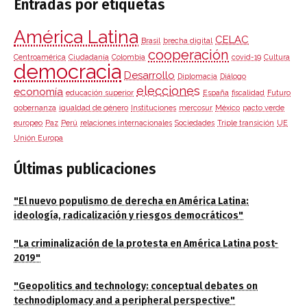
Entradas por etiquetas
América Latina
CELAC
Brasil
brecha digital
cooperación
Centroamérica
Ciudadanía
Colombia
covid-19
Cultura
democracia
Desarrollo
Diplomacia
Diálogo
elecciones
economía
educación superior
España
fiscalidad
Futuro
gobernanza
igualdad de género
Instituciones
mercosur
México
pacto verde
europeo
Paz
Perú
relaciones internacionales
Sociedades
Triple transición
UE
Unión Europa
Últimas publicaciones
"El nuevo populismo de derecha en América Latina:
ideología, radicalización y riesgos democráticos"
"La criminalización de la protesta en América Latina post-
2019"
"Geopolitics and technology: conceptual debates on
technodiplomacy and a peripheral perspective"