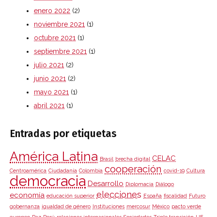
enero 2022
(2)
noviembre 2021
(1)
octubre 2021
(1)
septiembre 2021
(1)
julio 2021
(2)
junio 2021
(2)
mayo 2021
(1)
abril 2021
(1)
Entradas por etiquetas
América Latina
CELAC
Brasil
brecha digital
cooperación
Centroamérica
Ciudadanía
Colombia
covid-19
Cultura
democracia
Desarrollo
Diplomacia
Diálogo
elecciones
economía
educación superior
España
fiscalidad
Futuro
gobernanza
igualdad de género
Instituciones
mercosur
México
pacto verde