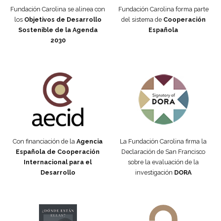
Fundación Carolina se alinea con
Fundación Carolina forma parte
los
Objetivos de Desarrollo
del sistema de
Cooperación
Sostenible de la Agenda
Española
2030
Fundación Carolina Colombia
Declaración de San Francisco
Con financiación de la
Agencia
La Fundación Carolina firma la
Española de Cooperación
Declaración de San Francisco
Internacional para el
sobre la evaluación de la
Desarrollo
investigación
DORA
Manifiesto #DóndeEstánEllas
Manifiesto #DóndeEstánEllas