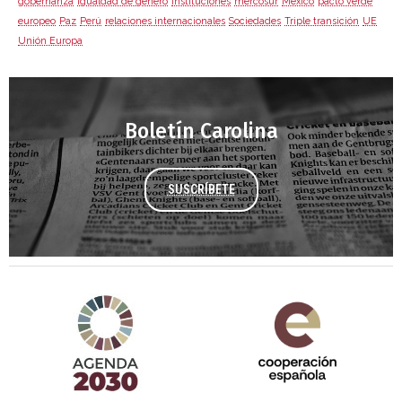
gobernanza
igualdad de género
Instituciones
mercosur
México
pacto verde
europeo
Paz
Perú
relaciones internacionales
Sociedades
Triple transición
UE
Unión Europa
Boletín Carolina
SUSCRÍBETE
Agenda 2030 de la ONU
Cooperación Española