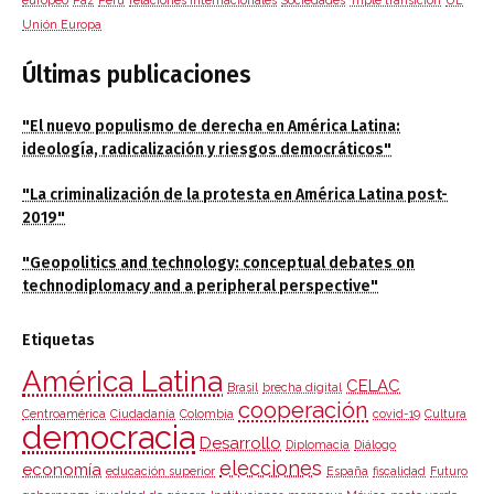
europeo
Paz
Perú
relaciones internacionales
Sociedades
Triple transición
UE
Unión Europa
Últimas publicaciones
"El nuevo populismo de derecha en América Latina:
ideología, radicalización y riesgos democráticos"
"La criminalización de la protesta en América Latina post-
2019"
"Geopolitics and technology: conceptual debates on
technodiplomacy and a peripheral perspective"
Etiquetas
América Latina
CELAC
Brasil
brecha digital
cooperación
Centroamérica
Ciudadanía
Colombia
covid-19
Cultura
democracia
Desarrollo
Diplomacia
Diálogo
elecciones
economía
educación superior
España
fiscalidad
Futuro