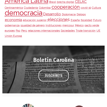
América Latina
CELAC
Brasil
brecha digital
cooperación
Centroamérica
Ciudadanía
Colombia
covid-19
Cultura
democracia
Desarrollo
Diplomacia
Diálogo
elecciones
economía
educación superior
España
fiscalidad
Futuro
gobernanza
igualdad de género
Instituciones
mercosur
México
pacto verde
europeo
Paz
Perú
relaciones internacionales
Sociedades
Triple transición
UE
Unión Europa
Boletín Carolina
SUSCRÍBETE
Agenda 2030 de la ONU
Cooperación Española