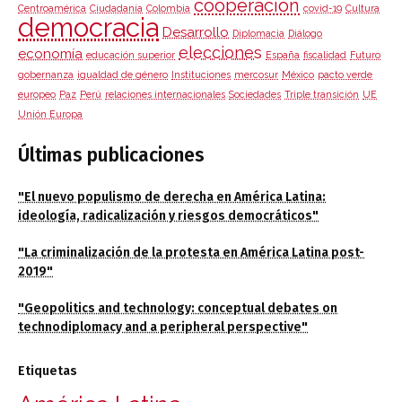
cooperación
Centroamérica
Ciudadanía
Colombia
covid-19
Cultura
democracia
Desarrollo
Diplomacia
Diálogo
elecciones
economía
educación superior
España
fiscalidad
Futuro
gobernanza
igualdad de género
Instituciones
mercosur
México
pacto verde
europeo
Paz
Perú
relaciones internacionales
Sociedades
Triple transición
UE
Unión Europa
Últimas publicaciones
"El nuevo populismo de derecha en América Latina:
ideología, radicalización y riesgos democráticos"
"La criminalización de la protesta en América Latina post-
2019"
"Geopolitics and technology: conceptual debates on
technodiplomacy and a peripheral perspective"
Etiquetas