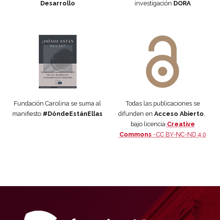
Desarrollo
investigación
DORA
Manifiesto #DóndeEstánEllas
Manifiesto #DóndeEstánEllas
Fundación Carolina se suma al
Todas las publicaciones se
manifiesto
#DóndeEstánEllas
difunden en
Acceso Abierto
,
bajo licencia
Creative
Commons ·
CC BY-NC-ND 4.0