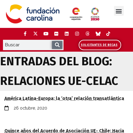
Saltar
al
contenido
La Fundación
Estudios y análisis
Cooperación y Liderazg
Red Carolina
SOLICITANTES DE BECAS
ENTRADAS DEL BLOG:
RELACIONES UE-CELAC
RELACIÓN DE AUTORES QUE COLABORAN EN EL
América Latina-Europa: la ‘otra’ relación transatlántica
26 octubre, 2020
Quince años del Acuerdo de Asociación UE- Chile: Hacia