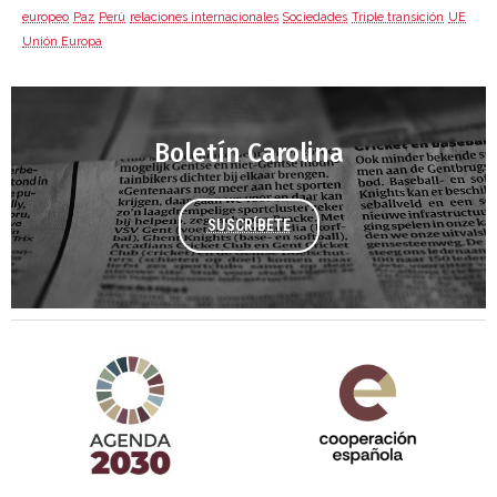
europeo
Paz
Perú
relaciones internacionales
Sociedades
Triple transición
UE
Unión Europa
Boletín Carolina
SUSCRÍBETE
Agenda 2030 de la ONU
Cooperación Española