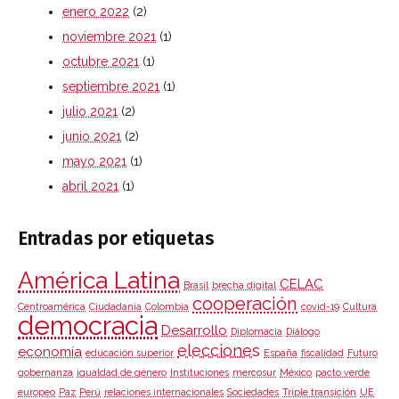
enero 2022
(2)
noviembre 2021
(1)
octubre 2021
(1)
septiembre 2021
(1)
julio 2021
(2)
junio 2021
(2)
mayo 2021
(1)
abril 2021
(1)
Entradas por etiquetas
América Latina
CELAC
Brasil
brecha digital
cooperación
Centroamérica
Ciudadanía
Colombia
covid-19
Cultura
democracia
Desarrollo
Diplomacia
Diálogo
elecciones
economía
educación superior
España
fiscalidad
Futuro
gobernanza
igualdad de género
Instituciones
mercosur
México
pacto verde
europeo
Paz
Perú
relaciones internacionales
Sociedades
Triple transición
UE