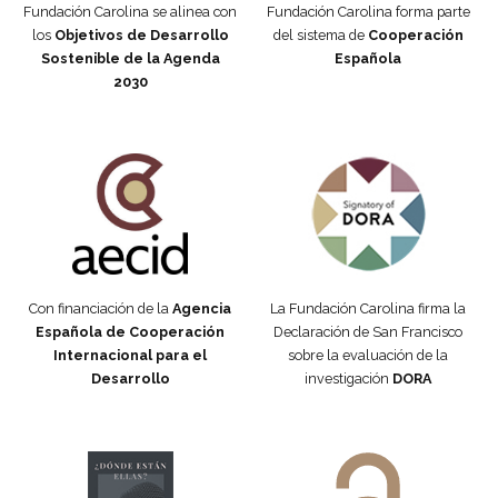
Fundación Carolina se alinea con
Fundación Carolina forma parte
los
Objetivos de Desarrollo
del sistema de
Cooperación
Sostenible de la Agenda
Española
2030
Fundación Carolina Colombia
Declaración de San Francisco
Con financiación de la
Agencia
La Fundación Carolina firma la
Española de Cooperación
Declaración de San Francisco
Internacional para el
sobre la evaluación de la
Desarrollo
investigación
DORA
Manifiesto #DóndeEstánEllas
Manifiesto #DóndeEstánEllas