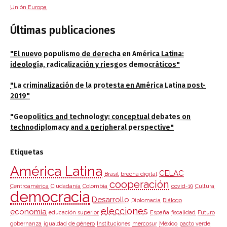
Unión Europa
Últimas publicaciones
"El nuevo populismo de derecha en América Latina:
ideología, radicalización y riesgos democráticos"
"La criminalización de la protesta en América Latina post-
2019"
"Geopolitics and technology: conceptual debates on
technodiplomacy and a peripheral perspective"
Etiquetas
América Latina
CELAC
Brasil
brecha digital
cooperación
Centroamérica
Ciudadanía
Colombia
covid-19
Cultura
democracia
Desarrollo
Diplomacia
Diálogo
elecciones
economía
educación superior
España
fiscalidad
Futuro
gobernanza
igualdad de género
Instituciones
mercosur
México
pacto verde