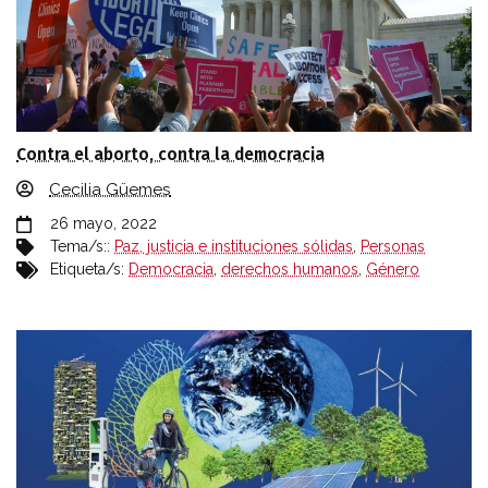
Contra el aborto, contra la democracia
Cecilia Güemes
26 mayo, 2022
Tema/s::
Paz, justicia e instituciones sólidas
,
Personas
Etiqueta/s:
Democracia
,
derechos humanos
,
Género